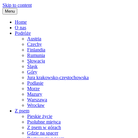
Skip to content
Menu
Home
O nas
Podróże
Austria
Czechy
Finlandia
Rumunia
Słowacja
Śląsk
Góry
Jura krakowsko-częstochowska
Podlasie
Morze
Mazury
Warszawa
Wrocław
Z psem
Pieskie życie
Psolubne miejsca
Z psem w górach
Gdzie na spacer