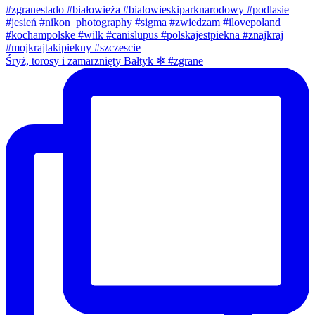
Śryż, torosy i zamarznięty Bałtyk ❄ #zgrane