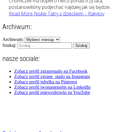
Chomiczek ma dopiero nieco ponad trzy lata,
postanowiliśmy podjechać najdalej jak się będzie…
Read More
Niskie Tatry z dzieckiem – Rakytov
Archiwum:
Archiwum:
Szukaj:
nasze sociale:
Zobacz profil zgranestado na Facebook
Zobacz profil zgrane_stado na Instagram
Zobacz profil jafrelka na Pinterest
Zobacz profil iwonastepajtis na LinkedIn
Zobacz profil psiewedrowki na YouTube