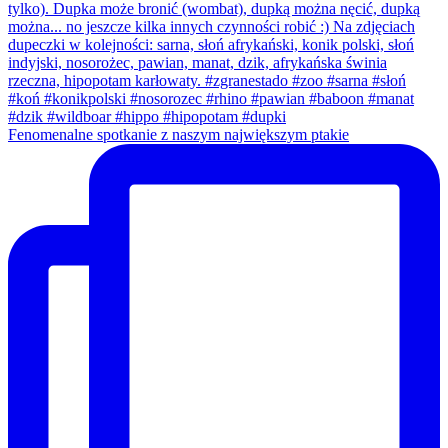
Fenomenalne spotkanie z naszym największym ptakie