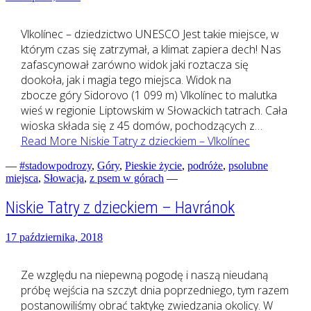
Vlkolínec – dziedzictwo UNESCO Jest takie miejsce, w
którym czas się zatrzymał, a klimat zapiera dech! Nas
zafascynował zarówno widok jaki roztacza się
dookoła, jak i magia tego miejsca. Widok na
zbocze góry Sidorovo (1 099 m) Vlkolínec to malutka
wieś w regionie Liptowskim w Słowackich tatrach. Cała
wioska składa się z 45 domów, pochodzących z…
Read More
Niskie Tatry z dzieckiem – Vlkolínec
—
#stadowpodrozy
,
Góry
,
Pieskie życie
,
podróże
,
psolubne
miejsca
,
Słowacja
,
z psem w górach
—
Niskie Tatry z dzieckiem – Havránok
17 października, 2018
Ze względu na niepewną pogodę i naszą nieudaną
próbę wejścia na szczyt dnia poprzedniego, tym razem
postanowiliśmy obrać taktykę zwiedzania okolicy. W