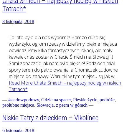
Chata Śmiech – najlepszy nocleg w niskich
Tatrach*
8 listopada, 2018
To lato było dla nas wyborne! Bardzo dużo się
wydarzyło, ogrom rzeczy widzieliśmy, piękne miejsca
odwiedziliśmy kilka fantastycznych lokacji, ale mały
kawałek nas został w Chacie Śmiech na Słowacji :)
Sami zobaczcie jak nam było pięknie! Fadzioch miał
spory teren do patrolowania, a Chomiczek cudowne
miejsce do zabawy. Warunki w tym miejscu są jak w…
Read More
Chata Śmiech – najlepszy nocleg w niskich
Tatrach*
—
#stadowpodrozy
,
Gdzie na spacer
,
Pieskie życie
,
podróże
,
psolubne miejsca
,
Słowacja
,
z psem w górach
—
Niskie Tatry z dzieckiem – Vlkolínec
6 listopada, 2018