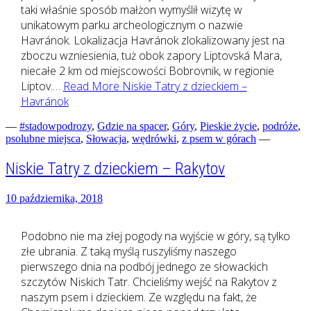
taki właśnie sposób małżon wymyślił wizytę w
unikatowym parku archeologicznym o nazwie
Havránok. Lokalizacja Havránok zlokalizowany jest na
zboczu wzniesienia, tuż obok zapory Liptovská Mara,
niecałe 2 km od miejscowości Bobrovnik, w regionie
Liptov.…
Read More
Niskie Tatry z dzieckiem –
Havránok
—
#stadowpodrozy
,
Gdzie na spacer
,
Góry
,
Pieskie życie
,
podróże
,
psolubne miejsca
,
Słowacja
,
wędrówki
,
z psem w górach
—
Niskie Tatry z dzieckiem – Rakytov
10 października, 2018
Podobno nie ma złej pogody na wyjście w góry, są tylko
złe ubrania. Z taką myślą ruszyliśmy naszego
pierwszego dnia na podbój jednego ze słowackich
szczytów Niskich Tatr. Chcieliśmy wejść na Rakytov z
naszym psem i dzieckiem. Ze względu na fakt, że