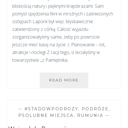
bliskością natury i pięknymi krajobrazami. Sam
pomysł spędzenia ferii w mroźnych i zaśnieżonych
ostępach Laponii był więc błyskawicznie
zatwierdzony z córką. Całość wyjazdu
zorganizowałyśmy same, żeby po powrocie
jeszcze mieć kasę na życie :). Planowanie – lot,
atrakcje i noclegi Z racji tego, iż leciałyśmy w
towarzystwie „z Pamiętnika…
POCIĄGIEM
READ MORE
Z
TURKU
DO
ROVANIEMI,
—
#STADOWPODROZY
,
PODRÓŻE
,
CZYLI
PSOLUBNE MIEJSCA
,
RUMUNIA
—
FERIE
W