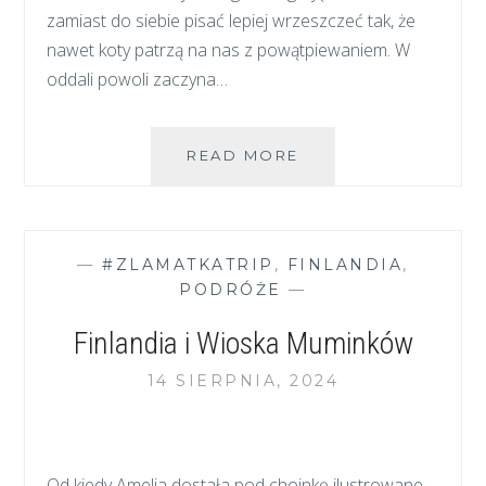
zamiast do siebie pisać lepiej wrzeszczeć tak, że
nawet koty patrzą na nas z powątpiewaniem. W
oddali powoli zaczyna…
OBJAZDOWE
READ MORE
WAKACJE
W
RUMUNII
–
—
#ZLAMATKATRIP
,
FINLANDIA
,
JAK
PODRÓŻE
—
SZUKAĆ
NOCLEGU,
Finlandia i Wioska Muminków
CO
SPAKOWAĆ
14 SIERPNIA, 2024
I
JAK
NIE
DOSTAĆ
Od kiedy Amelia dostała pod choinkę ilustrowane