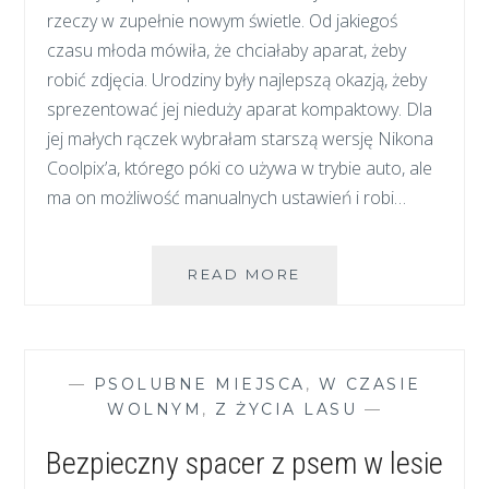
rzeczy w zupełnie nowym świetle. Od jakiegoś
czasu młoda mówiła, że chciałaby aparat, żeby
robić zdjęcia. Urodziny były najlepszą okazją, żeby
sprezentować jej nieduży aparat kompaktowy. Dla
jej małych rączek wybrałam starszą wersję Nikona
Coolpix’a, którego póki co używa w trybie auto, ale
ma on możliwość manualnych ustawień i robi…
JAK
READ MORE
ZACHĘCIĆ
DZIECKO
DO
ROBIENIA
—
PSOLUBNE MIEJSCA
,
W CZASIE
ZDJĘĆ
WOLNYM
,
Z ŻYCIA LASU
—
–
NAUKA
Bezpieczny spacer z psem w lesie
FOTOGRAFII
DLA