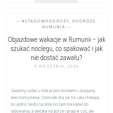
DO
RUMUNII
Z
PSEM
—
#STADOWPODROZY
,
PODRÓŻE
,
–
RUMUNIA
—
O
CZYM
Objazdowe wakacje w Rumunii – jak
WARTO
PAMIĘTAĆ
szukać noclegu, co spakować i jak
I
nie dostać zawału?
NA
CO
3 WRZEŚNIA, 2024
UWAŻAĆ
Siedzimy sobie u Aśki przed domkiem i dopijamy
wieczorną kawę. Dzieciaki drą się na całą chałupę,
bo jedno siedzi na dole bo tam ma kabel do
ładowania, a dwójka na górze i grają w coś, ale