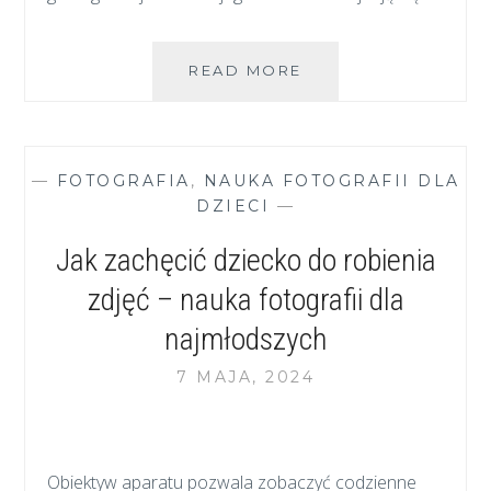
ODKRYJ
READ MORE
SKARBY
GEOLOGICZNE
POLSKI
–
—
FOTOGRAFIA
,
NAUKA FOTOGRAFII DLA
WIZYTA
DZIECI
—
W
MUZEUM
Jak zachęcić dziecko do robienia
GEOLOGICZNYM
PAŃSTWOWEGO
zdjęć – nauka fotografii dla
INSTYTUTU
najmłodszych
GEOLOGICZNEGO
W
7 MAJA, 2024
WARSZAWIE
Obiektyw aparatu pozwala zobaczyć codzienne