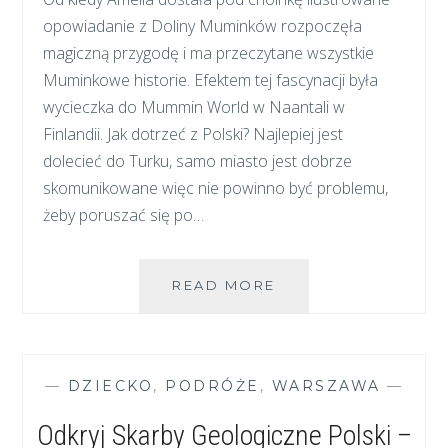
ZAWAŁU?
opowiadanie z Doliny Muminków rozpoczęła
magiczną przygodę i ma przeczytane wszystkie
Muminkowe historie. Efektem tej fascynacji była
wycieczka do Mummin World w Naantali w
Finlandii. Jak dotrzeć z Polski? Najlepiej jest
dolecieć do Turku, samo miasto jest dobrze
skomunikowane więc nie powinno być problemu,
żeby poruszać się po…
FINLANDIA
READ MORE
I
WIOSKA
MUMINKÓW
—
DZIECKO
,
PODRÓŻE
,
WARSZAWA
—
Odkryj Skarby Geologiczne Polski –