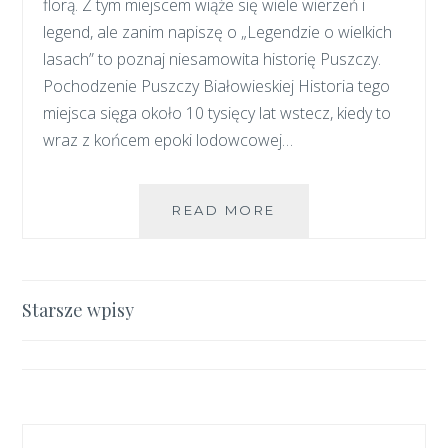
florą. Z tym miejscem wiąże się wiele wierzeń i
legend, ale zanim napiszę o „Legendzie o wielkich
lasach” to poznaj niesamowita historię Puszczy.
Pochodzenie Puszczy Białowieskiej Historia tego
miejsca sięga około 10 tysięcy lat wstecz, kiedy to
wraz z końcem epoki lodowcowej…
HISTORIA
READ MORE
PUSZCZY
BIAŁOWIESKIEJ
Nawigacja
Starsze wpisy
po
wpisach