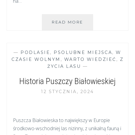
na…
WIENIEC,
READ MORE
ROSOCHA
I
PAROSTKI
–
—
PODLASIE
,
PSOLUBNE MIEJSCA
,
W
CO
CZASIE WOLNYM
,
WARTO WIEDZIEĆ
,
Z
NOSZĄ
ŻYCIA LASU
—
NA
GŁOWACH
Historia Puszczy Białowieskiej
JELENIOWATE
12 STYCZNIA, 2024
Puszcza Białowieska to największy w Europie
środkowo-wschodniej las nizinny, z unikalną fauną i