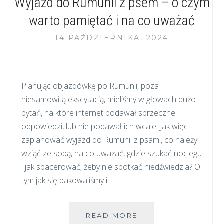
Wyjazd do Rumunii z psem – o czym
FINLANDII
warto pamiętać i na co uważać
14 PAŹDZIERNIKA, 2024
Planując objazdówkę po Rumunii, poza
niesamowitą ekscytacją, mieliśmy w głowach dużo
pytań, na które internet podawał sprzeczne
odpowiedzi, lub nie podawał ich wcale. Jak więc
zaplanować wyjazd do Rumunii z psami, co należy
wziąć ze sobą, na co uważać, gdzie szukać noclegu
i jak spacerować, żeby nie spotkać niedźwiedzia? O
tym jak się pakowaliśmy i…
WYJAZD
READ MORE