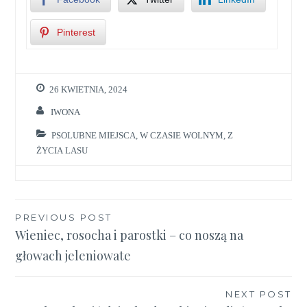
Pinterest
26 KWIETNIA, 2024
IWONA
PSOLUBNE MIEJSCA
,
W CZASIE WOLNYM
,
Z
ŻYCIA LASU
Nawigacja
PREVIOUS POST
Wieniec, rosocha i parostki – co noszą na
wpisu
głowach jeleniowate
NEXT POST