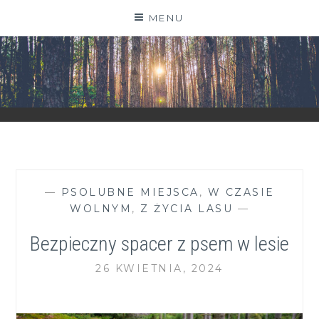
Skip
MENU
to
content
ZGRANESTADO.PL
FOTOGRAFICZNE ZAPISKI DNIA CODZIENNEGO
—
PSOLUBNE MIEJSCA
,
W CZASIE
WOLNYM
,
Z ŻYCIA LASU
—
Bezpieczny spacer z psem w lesie
26 KWIETNIA, 2024