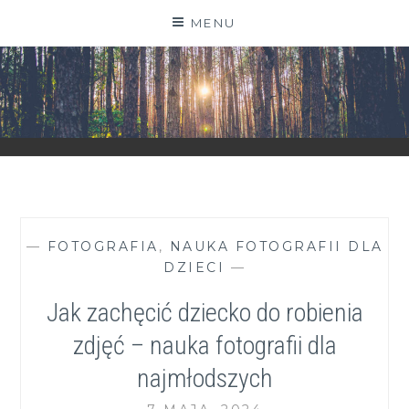
Skip
MENU
to
content
ZGRANESTADO.PL
FOTOGRAFICZNE ZAPISKI DNIA CODZIENNEGO
—
FOTOGRAFIA
,
NAUKA FOTOGRAFII DLA
DZIECI
—
Jak zachęcić dziecko do robienia
zdjęć – nauka fotografii dla
najmłodszych