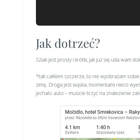
Jak dotrzeć?
Szlak jest prosty i krótki, jak już się uda wam
*tak całkiem szczerze, to nie wyobrażam sob
zimę. Droga jest wąska, momentami nieco wyes
jechało auto – musicie liczyć na znalezienie zato