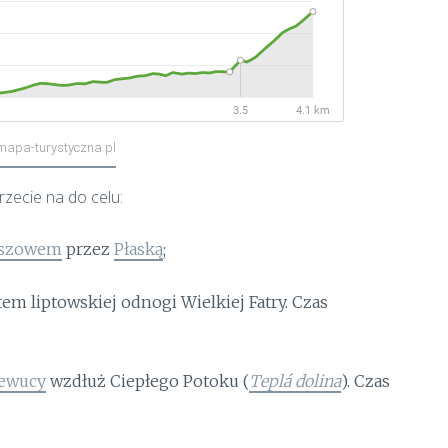
 mapa-turystyczna.pl
rzecie na do celu:
yszowem
przez
Płaską
;
em liptowskiej odnogi Wielkiej Fatry. Czas
ewucy
wzdłuż Ciepłego Potoku (
Teplá dolina
). Czas