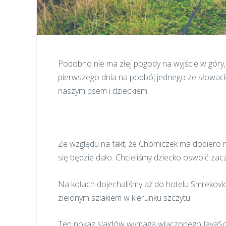
Podobno nie ma złej pogody na wyjście w góry, 
pierwszego dnia na podbój jednego ze słowacki
naszym psem i dzieckiem.
Ze względu na fakt, że Chomiczek ma dopiero ni
się będzie dało. Chcieliśmy dziecko oswoić zac
Na kołach dojechaliśmy aż do hotelu Smrekovic
zielonym szlakiem w kierunku szczytu.
Ten pokaz slajdów wymaga włączonego JavaScr