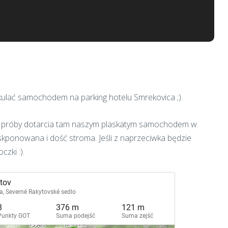
 dokulać samochodem na parking hotelu Smrekovica ;).
ie próby dotarcia tam naszym plaskatym samochodem w
kponowana i dość stroma. Jeśli z naprzeciwka będzie
czki :).