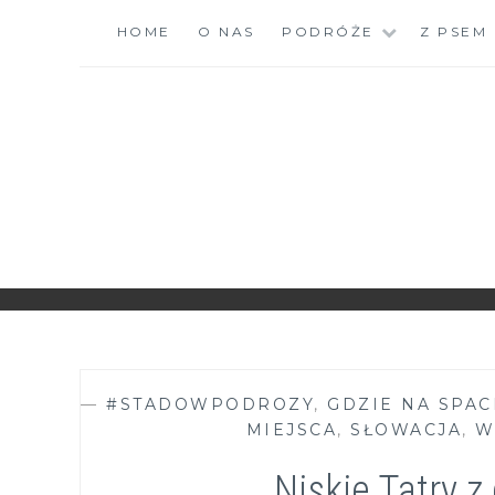
Skip
HOME
O NAS
PODRÓŻE
Z PSEM
to
content
ZGRANESTADO.PL
FOTOGRAFICZNE ZAPISKI DNIA CODZIENNEGO
—
#STADOWPODROZY
,
GDZIE NA SPA
MIEJSCA
,
SŁOWACJA
,
W
Niskie Tatry 