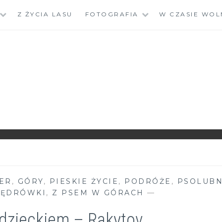
Z ŻYCIA LASU
FOTOGRAFIA
W CZASIE WOL
CER
,
GÓRY
,
PIESKIE ŻYCIE
,
PODRÓŻE
,
PSOLUB
ĘDRÓWKI
,
Z PSEM W GÓRACH
—
z dzieckiem – Rakytov