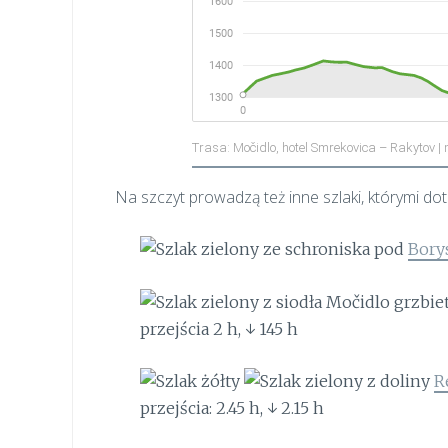
Trasa: Močidlo, hotel Smrekovica – Rakytov |
Na szczyt prowadzą też inne szlaki, którymi dot
ze schroniska pod
Bor
z siodła Močidlo grzbiet
przejścia 2 h, ↓ 145 h
z doliny
R
przejścia: 2.45 h, ↓ 2.15 h