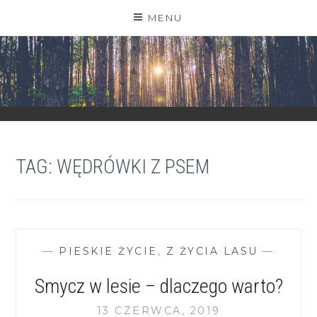
Skip
MENU
to
content
ZGRANESTADO.PL
FOTOGRAFICZNE ZAPISKI DNIA CODZIENNEGO
TAG:
WĘDRÓWKI Z PSEM
—
PIESKIE ŻYCIE
,
Z ŻYCIA LASU
—
Smycz w lesie – dlaczego warto?
13 CZERWCA, 2019