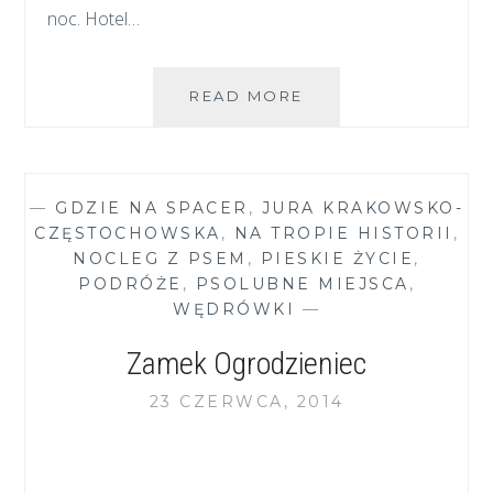
noc. Hotel…
WAKACJE
READ MORE
CZĘŚĆ
DRUGA
–
CZECHY
—
GDZIE NA SPACER
,
JURA KRAKOWSKO-
I
CZĘSTOCHOWSKA
,
NA TROPIE HISTORII
,
AUSTRIA
NOCLEG Z PSEM
,
PIESKIE ŻYCIE
,
PODRÓŻE
,
PSOLUBNE MIEJSCA
,
WĘDRÓWKI
—
Zamek Ogrodzieniec
23 CZERWCA, 2014