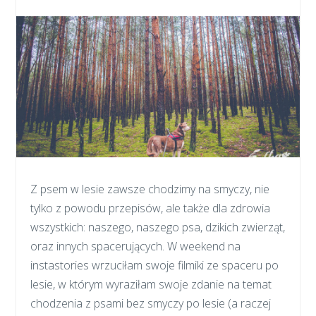
Z psem w lesie zawsze chodzimy na smyczy, nie
tylko z powodu przepisów, ale także dla zdrowia
wszystkich: naszego, naszego psa, dzikich zwierząt,
oraz innych spacerujących. W weekend na
instastories wrzuciłam swoje filmiki ze spaceru po
lesie, w którym wyraziłam swoje zdanie na temat
chodzenia z psami bez smyczy po lesie (a raczej