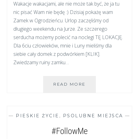
Wakacje wakacjami, ale nie może tak być, że ja tu
nic pisać Wam nie będę :) Dzisiaj pokażę wam
Zamek w Ogrodzieńcu. Urlop zaczęliśmy od
długiego weekendu na Jurze. Ze szczerego
serducha możemy polecić na noclegi TĘ LOKACJĘ.
Dla 6ciu człowieków, mnie i Luny mieliśmy dla
siebie cały domek z podwórkiem [KLIK].
Zwiedzamy ruiny zamku…
ZAMEK
READ MORE
OGRODZIENIEC
—
PIESKIE ŻYCIE
,
PSOLUBNE MIEJSCA
—
#FollowMe