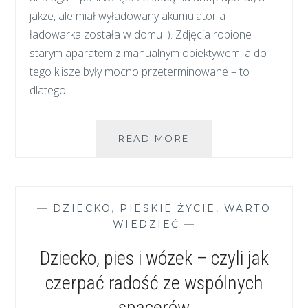
jakże, ale miał wyładowany akumulator a
ładowarka została w domu :). Zdjęcia robione
starym aparatem z manualnym obiektywem, a do
tego klisze były mocno przeterminowane – to
dlatego…
POCZTÓWKI
READ MORE
Z
WAKACJI
—
DZIECKO
,
PIESKIE ŻYCIE
,
WARTO
WIEDZIEĆ
—
Dziecko, pies i wózek – czyli jak
czerpać radość ze wspólnych
spacerów