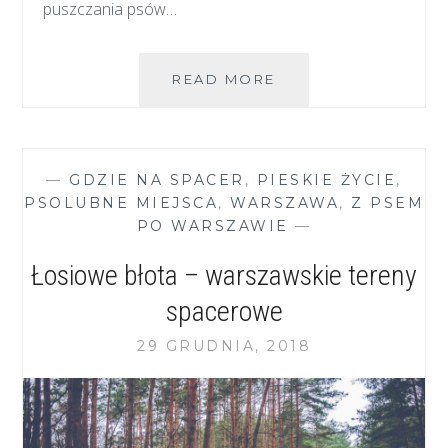
puszczania psów…
SMYCZ
READ MORE
W
LESIE
–
DLACZEGO
—
GDZIE NA SPACER
,
PIESKIE ŻYCIE
,
WARTO?
PSOLUBNE MIEJSCA
,
WARSZAWA
,
Z PSEM
PO WARSZAWIE
—
Łosiowe błota – warszawskie tereny
spacerowe
29 GRUDNIA, 2018