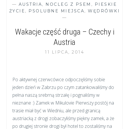
–
—
AUSTRIA
,
NOCLEG Z PSEM
,
PIESKIE
CZYLI
ŻYCIE
,
PSOLUBNE MIEJSCA
,
WĘDRÓWKI
JAK
—
CZERPAĆ
RADOŚĆ
Wakacje część druga – Czechy i
ZE
WSPÓLNYCH
Austria
SPACERÓW
11 LIPCA, 2014
Po aktywnej czerwcówce odpoczęliśmy sobie
jeden dzień w Zabrzu po czym zatankowaliśmy do
pełna naszą srebrną strzałę i pognaliśmy w
nieznane :) Zamek w Mikulovie Pierwszy postój na
trasie miał być w Wiedniu, ale przed granicą
austriacką z drogi zobaczyliśmy piękny zamek, a że
po drugiej stronie drogi był hotel to zostaliśmy na