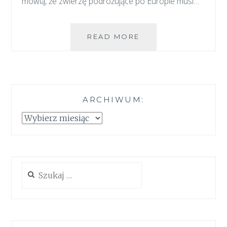
mówią, że zwierzę podróżujące po Europie musi…
PASZPORT
READ MORE
DLA
PSA-
Z
CZYM
TO
ARCHIWUM:
SIĘ
JE?
Archiwum:
Szukaj: