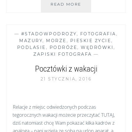
ŁOSIOWE
READ MORE
BŁOTA
–
WARSZAWSKIE
TERENY
—
#STADOWPODROZY
,
FOTOGRAFIA
,
SPACEROWE
MAZURY
,
MORZE
,
PIESKIE ŻYCIE
,
PODLASIE
,
PODRÓŻE
,
WĘDRÓWKI
,
ZAPISKI FOTOGRAFA
—
Pocztówki z wakacji
21 STYCZNIA, 2016
Relacje z miejsc odwiedzonych podczas
tegorocznych wakacji możecie przeczytać TUTAJ,
dziś natomiast chcę Wam pokazać kilka kadrów z
analoga – pani wzięła ze sobą na urlop aparat, a