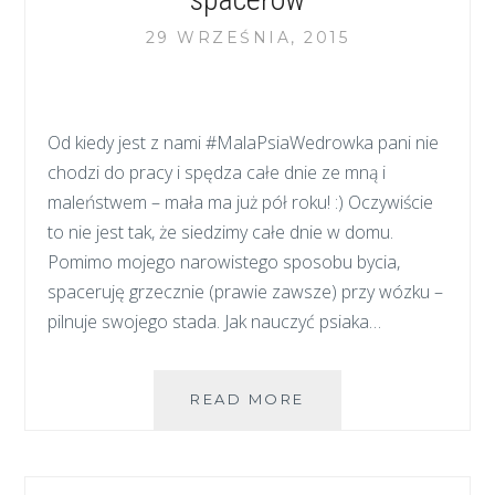
29 WRZEŚNIA, 2015
Od kiedy jest z nami #MalaPsiaWedrowka pani nie
chodzi do pracy i spędza całe dnie ze mną i
maleństwem – mała ma już pół roku! :) Oczywiście
to nie jest tak, że siedzimy całe dnie w domu.
Pomimo mojego narowistego sposobu bycia,
spaceruję grzecznie (prawie zawsze) przy wózku –
pilnuje swojego stada. Jak nauczyć psiaka…
DZIECKO,
READ MORE
PIES
I
WÓZEK