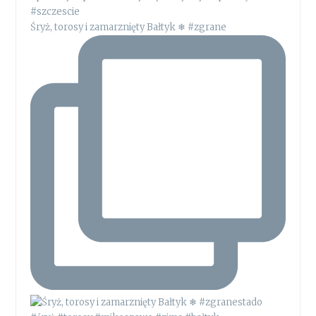
Śryż, torosy i zamarznięty Bałtyk ❄ #zgrane