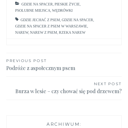
GDZIE NA SPACER
,
PIESKIE ŻYCIE
,
PSOLUBNE MIEJSCA
,
WĘDRÓWKI
GDZIE JECHAĆ Z PSEM
,
GDZIE NA SPACER
,
GDZIE NA SPACER Z PSEM W WARSZAWIE
,
NAREW
,
NAREW Z PSEM
,
RZEKA NAREW
PREVIOUS POST
Nawigacja
Podróże z aspołecznym psem
wpisu
NEXT POST
Burza w lesie – czy chować się pod drzewem?
ARCHIWUM: