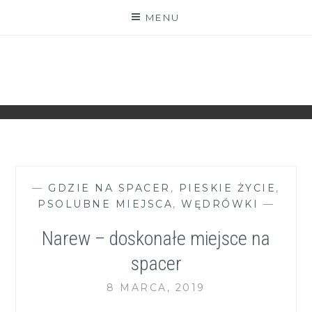
Skip
MENU
to
content
ZGRANESTADO.PL
FOTOGRAFICZNE ZAPISKI DNIA CODZIENNEGO
—
GDZIE NA SPACER
,
PIESKIE ŻYCIE
,
PSOLUBNE MIEJSCA
,
WĘDRÓWKI
—
Narew – doskonałe miejsce na
spacer
8 MARCA, 2019