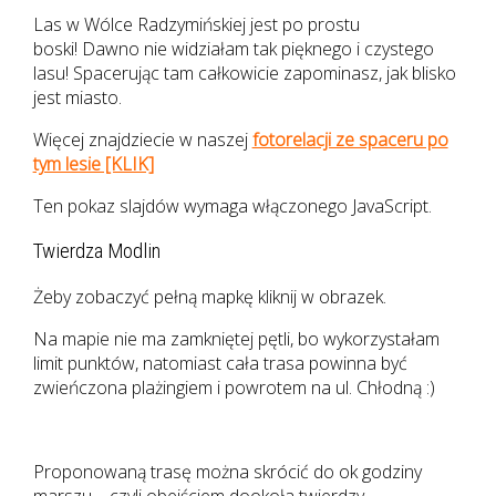
Las w Wólce Radzymińskiej jest po prostu
boski! Dawno nie widziałam tak pięknego i czystego
lasu! Spacerując tam całkowicie zapominasz, jak blisko
jest miasto.
Więcej znajdziecie w naszej
fotorelacji ze spaceru po
tym lesie [KLIK]
Ten pokaz slajdów wymaga włączonego JavaScript.
Twierdza Modlin
Żeby zobaczyć pełną mapkę kliknij w obrazek.
Na mapie nie ma zamkniętej pętli, bo wykorzystałam
limit punktów, natomiast cała trasa powinna być
zwieńczona plażingiem i powrotem na ul. Chłodną :)
Proponowaną trasę można skrócić do ok godziny
marszu – czyli obejściem dookoła twierdzy.