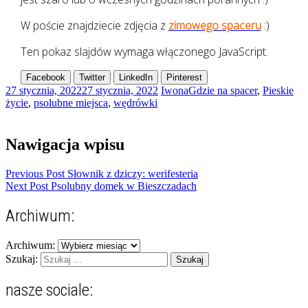
W poście znajdziecie zdjęcia z
zimowego spaceru
:)
Ten pokaz slajdów wymaga włączonego JavaScript.
Facebook
Twitter
LinkedIn
Pinterest
27 stycznia, 2022
27 stycznia, 2022
Iwona
Gdzie na spacer
,
Pieskie
życie
,
psolubne miejsca
,
wędrówki
Nawigacja wpisu
Previous Post
Słownik z dziczy: werifesteria
Next Post
Psolubny domek w Bieszczadach
Archiwum:
Archiwum:
Szukaj:
nasze sociale: