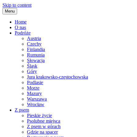
Skip to content
Menu
Home
O nas
Podróże
Austria
Czechy
Finlandia
Rumunia
Słowacja
Śląsk
Góry
Jura krakowsko-częstochowska
Podlasie
Morze
Mazury
Warszawa
Wrocław
Z psem
Pieskie życie
Psolubne miejsca
Z psem w górach
Gdzie na spacer