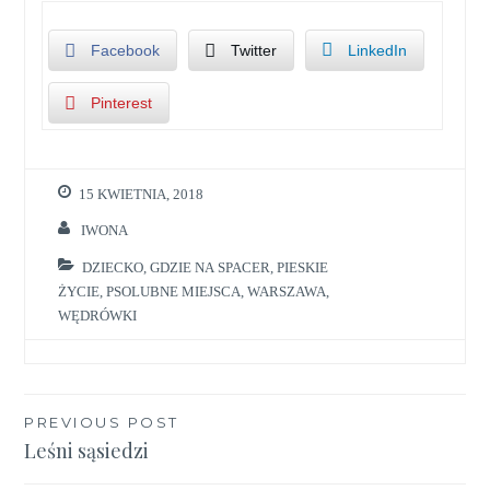
Facebook
Twitter
LinkedIn
Pinterest
15 KWIETNIA, 2018
IWONA
DZIECKO
,
GDZIE NA SPACER
,
PIESKIE
ŻYCIE
,
PSOLUBNE MIEJSCA
,
WARSZAWA
,
WĘDRÓWKI
Nawigacja
PREVIOUS POST
Leśni sąsiedzi
wpisu