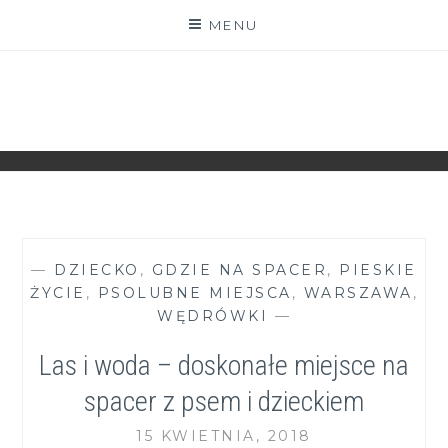
Skip
MENU
to
content
ZGRANESTADO.PL
FOTOGRAFICZNE ZAPISKI DNIA CODZIENNEGO
—
DZIECKO
,
GDZIE NA SPACER
,
PIESKIE
ŻYCIE
,
PSOLUBNE MIEJSCA
,
WARSZAWA
,
WĘDRÓWKI
—
Las i woda – doskonałe miejsce na
spacer z psem i dzieckiem
15 KWIETNIA, 2018