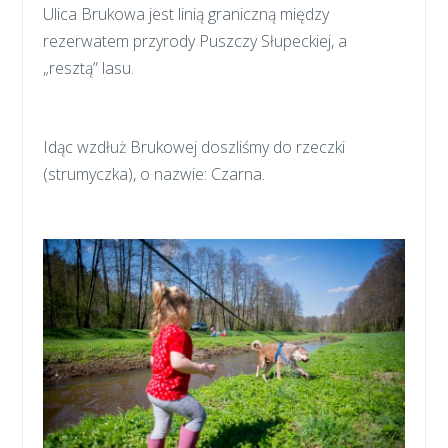
Ulica Brukowa jest linią graniczną między
rezerwatem przyrody Puszczy Słupeckiej, a
„resztą” lasu.
Idąc wzdłuż Brukowej doszliśmy do rzeczki
(strumyczka), o nazwie: Czarna.