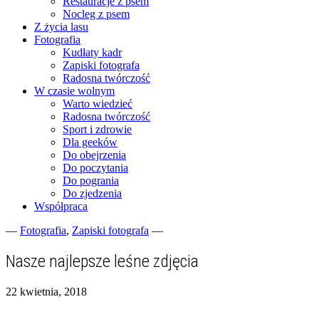
Restauracje z psem
Nocleg z psem
Z życia lasu
Fotografia
Kudłaty kadr
Zapiski fotografa
Radosna twórczość
W czasie wolnym
Warto wiedzieć
Radosna twórczość
Sport i zdrowie
Dla geeków
Do obejrzenia
Do poczytania
Do pogrania
Do zjedzenia
Współpraca
—
Fotografia
,
Zapiski fotografa
—
Fotograficzne zapiski dnia codziennego
zgranestado.pl
Nasze najlepsze leśne zdjęcia
22 kwietnia, 2018