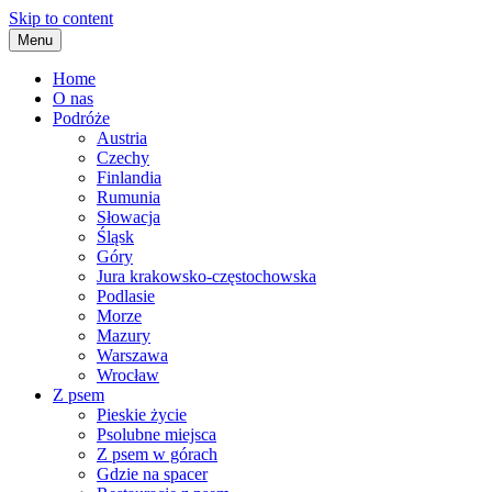
Skip to content
Menu
Home
O nas
Podróże
Austria
Czechy
Finlandia
Rumunia
Słowacja
Śląsk
Góry
Jura krakowsko-częstochowska
Podlasie
Morze
Mazury
Warszawa
Wrocław
Z psem
Pieskie życie
Psolubne miejsca
Z psem w górach
Gdzie na spacer