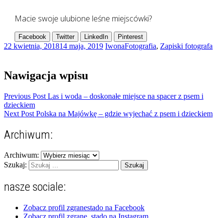
Macie swoje ulubione leśne miejscówki?
Facebook
Twitter
LinkedIn
Pinterest
22 kwietnia, 2018
14 maja, 2019
Iwona
Fotografia
,
Zapiski fotografa
Nawigacja wpisu
Previous Post
Las i woda – doskonałe miejsce na spacer z psem i
dzieckiem
Next Post
Polska na Majówkę – gdzie wyjechać z psem i dzieckiem
Archiwum:
Archiwum:
Szukaj:
nasze sociale:
Zobacz profil zgranestado na Facebook
Zobacz profil zgrane_stado na Instagram