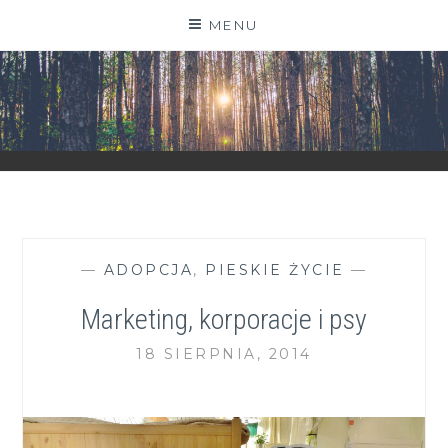
Skip
MENU
to
content
ZGRANESTADO.PL
FOTOGRAFICZNE ZAPISKI DNIA CODZIENNEGO
—
ADOPCJA
,
PIESKIE ŻYCIE
—
Marketing, korporacje i psy
18 SIERPNIA, 2014