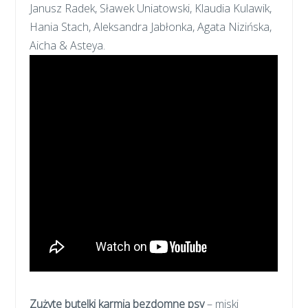
Janusz Radek, Sławek Uniatowski, Klaudia Kulawik,
Hania Stach, Aleksandra Jabłonka, Agata Nizińska,
Aicha & Asteya.
Zużyte butelki karmią bezdomne psy
– miski