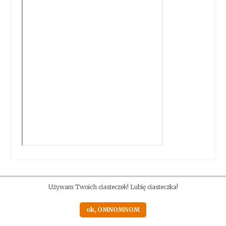
Używam Twoich ciasteczek! Lubię ciasteczka!
ok, OMNOMNOM
Proudly powered by WordPress
|
Theme: Anissa by
AlienWP
.