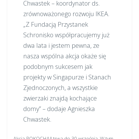
Chwastek – koordynator ds.
zrównoważonego rozwoju IKEA.
„Z Fundacją Przystanek
Schronisko współpracujemy już
dwa lata i jestem pewna, ze
nasza wspólna akcja okaże się
podobnym sukcesem jak
projekty w Singapurze i Stanach
Zjednoczonych, a wszystkie
zwierzaki znajdą kochające
domy” – dodaje Agnieszka
Chwastek.
Akcja POKOCHAJ! trwa do 30 września. W tym