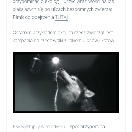
przypominać o ekologii i uczyć wrażliwości na los
błąkających się po ulicach bezdomnych zwierząt.
Filmik do obejrzenia
TUTAJ
.
Ostatnim przykładem akcji na rzecz zwierząt jest
kampania na rzecz walki z rakiem u psów i kotów:
Psy wystąpiły w teledysku
– spot przypomina