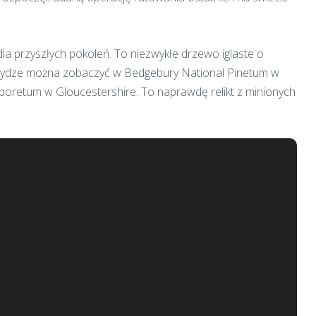
la przyszłych pokoleń. To niezwykłe drzewo iglaste o
odydze można zobaczyć w Bedgebury National Pinetum w
rboretum w Gloucestershire. To naprawdę relikt z minionych