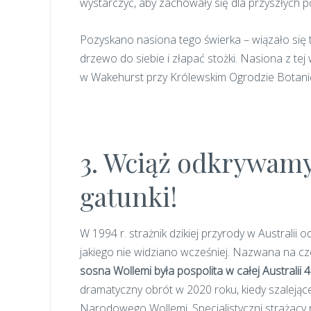
wystarczyć, aby zachowały się dla przyszłych p
Pozyskano nasiona tego świerka – wiązało się t
drzewo do siebie i złapać stożki. Nasiona z 
w Wakehurst przy Królewskim Ogrodzie Botan
3. Wciąż odkrywamy
gatunki!
W 1994 r. strażnik dzikiej przyrody w Australii
jakiego nie widziano wcześniej. Nazwana na c
sosna Wollemi była pospolita w całej Australii 
dramatyczny obrót w 2020 roku, kiedy szalejące
Narodowego Wollemi. Specjalistyczni strażacy 