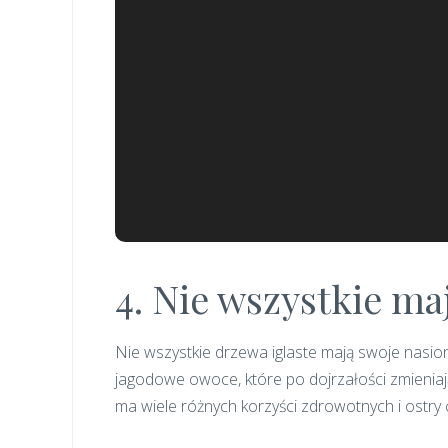
4. Nie wszystkie ma
Nie wszystkie drzewa iglaste mają swoje nasiona
jagodowe owoce, które po dojrzałości zmieniaj
ma wiele różnych korzyści zdrowotnych i ostry 