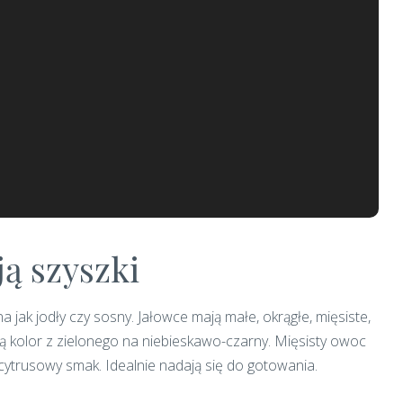
ją szyszki
 jak jodły czy sosny. Jałowce mają małe, okrągłe, mięsiste,
ą kolor z zielonego na niebieskawo-czarny. Mięsisty owoc
cytrusowy smak. Idealnie nadają się do gotowania.