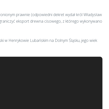
ronionym prawnie (odpowiedni dekret wydał król Władysław
 ograniczyć eksport drewna cisowego, z którego wykonywano
ski w Henrykowie Lubańskim na Dolnym Śląsku, jego wiek