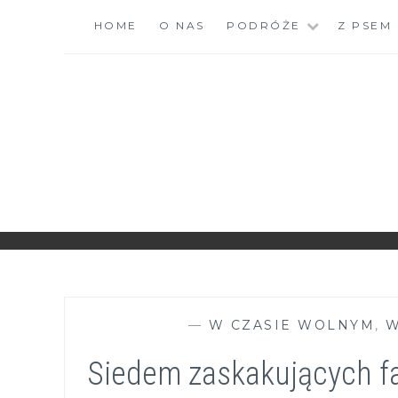
Skip
HOME
O NAS
PODRÓŻE
Z PSEM
to
content
ZGRANESTADO.PL
FOTOGRAFICZNE ZAPISKI DNIA CODZIENNEGO
—
W CZASIE WOLNYM
,
W
Siedem zaskakujących fa