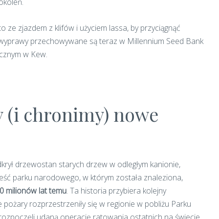
okoleń.
o ze zjazdem z klifów i użyciem lassa, by przyciągnąć
tej wyprawy przechowywane są teraz w Millennium Seed Bank
icznym w Kew.
 (i chronimy) nowe
 odkrył drzewostan starych drzew w odległym kanionie,
ześć parku narodowego, w którym została znaleziona,
40 milionów lat temu
. Ta historia przybiera kolejny
 pożary rozprzestrzeniły się w regionie w pobliżu Parku
rozpoczęli udaną operację ratowania ostatnich na świecie