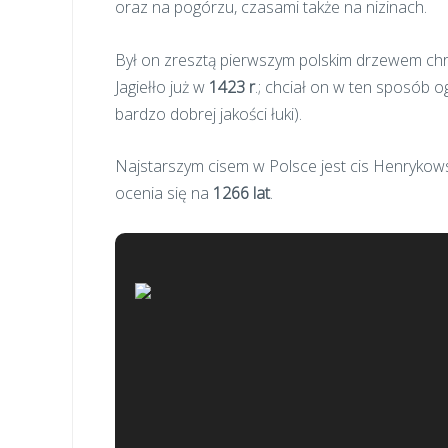
oraz na pogórzu, czasami także na nizinach.
Był on zresztą pierwszym polskim drzewem ch
Jagiełło już w
1423 r
.; chciał on w ten sposób
bardzo dobrej jakości łuki).
Najstarszym cisem w Polsce jest cis Henrykow
ocenia się na
1266 lat
.