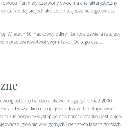
ym owocu. Ten mały czerwony owoc ma charakterystyczny
odku. Nie daj się jednak skusić na zjedzenie tego owocu.
cę. W latach 60. naukowcy odkryli, że kora zawiera ratujący
ię lekiem przeciwnowotworowym Taxol. Od tego czasu
czne
rzewo iglaste. Co bardzo ciekawe, mogą żyć ponad
2000
e wśród wszystkich europejskich drzew. Tak długie życie
m. Cis pospolity występuje dziś bardzo rzadko i jest objęty
edynczo, głównie w wilgotnych i cienistych lasach górskich