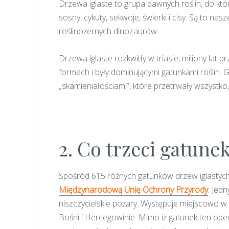
Drzewa iglaste to grupa dawnych roślin, do które
sosny, cykuty, sekwoje, świerki i cisy. Są to na
roślinożernych dinozaurów.
Drzewa iglaste rozkwitły w triasie, miliony lat p
formach i były dominującymi gatunkami roślin. G
„skamieniałościami”, które przetrwały wszystko, 
2. Co trzeci gatune
Spośród 615 różnych gatunków drzew iglastych
Międzynarodową Unię Ochrony Przyrody
. Jedn
niszczycielskie pożary. Występuje miejscowo 
Bośni i Hercegowinie. Mimo iż gatunek ten obe