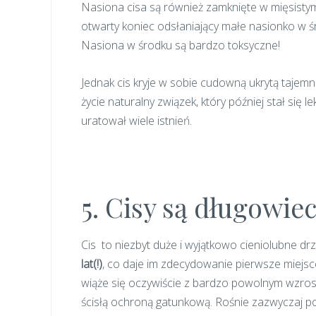
Nasiona cisa są również zamknięte w mięsist
otwarty koniec odsłaniający małe nasionko w śr
Nasiona w środku są bardzo toksyczne!
Jednak cis kryje w sobie cudowną ukrytą tajemni
życie naturalny związek, który później stał s
uratował wiele istnień.
5. Cisy są długowie
Cis to niezbyt duże i wyjątkowo cieniolubne d
lat(!)
, co daje im zdecydowanie pierwsze miejsc
wiąże się oczywiście z bardzo powolnym wzroste
ścisłą ochroną gatunkową. Rośnie zazwyczaj poj