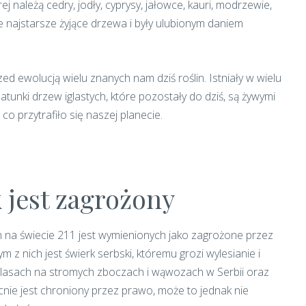
j należą cedry, jodły, cyprysy, jałowce, kauri, modrzewie,
sze najstarsze żyjące drzewa i były ulubionym daniem
rzed ewolucją wielu znanych nam dziś roślin. Istniały w wielu
atunki drzew iglastych, które pozostały do dziś, są żywymi
co przytrafiło się naszej planecie.
k jest zagrożony
 na świecie 211 jest wymienionych jako zagrożone przez
ym z nich jest świerk serbski, któremu grozi wylesianie i
w lasach na stromych zboczach i wąwozach w Serbii oraz
cnie jest chroniony przez prawo, może to jednak nie