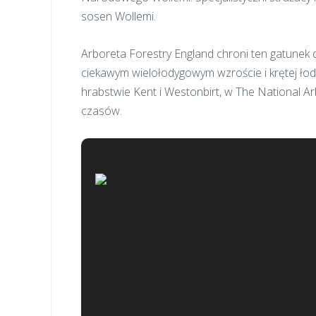
sosen Wollemi.
Arboreta Forestry England chroni ten gatunek d
ciekawym wielołodygowym wzroście i krętej ł
hrabstwie Kent i Westonbirt, w The National A
czasów.