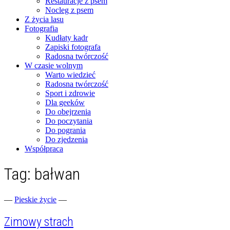
Restauracje z psem
Nocleg z psem
Z życia lasu
Fotografia
Kudłaty kadr
Zapiski fotografa
Radosna twórczość
W czasie wolnym
Warto wiedzieć
Radosna twórczość
Sport i zdrowie
Dla geeków
Do obejrzenia
Do poczytania
Do pogrania
Do zjedzenia
Współpraca
Tag:
bałwan
Fotograficzne zapiski dnia codziennego
zgranestado.pl
—
Pieskie życie
—
Zimowy strach