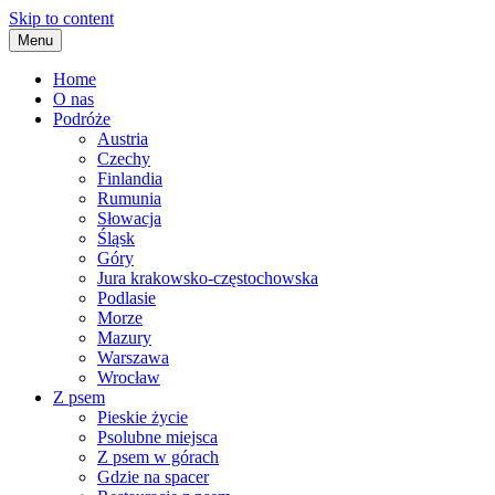
Skip to content
Menu
Home
O nas
Podróże
Austria
Czechy
Finlandia
Rumunia
Słowacja
Śląsk
Góry
Jura krakowsko-częstochowska
Podlasie
Morze
Mazury
Warszawa
Wrocław
Z psem
Pieskie życie
Psolubne miejsca
Z psem w górach
Gdzie na spacer