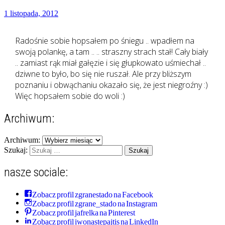
1 listopada, 2012
Radośnie sobie hopsałem po śniegu .. wpadłem na
swoją polankę, a tam .. .. straszny strach stał! Cały biały
.. zamiast rąk miał gałęzie i się głupkowato uśmiechał ..
dziwne to było, bo się nie ruszał. Ale przy bliższym
poznaniu i obwąchaniu okazało się, że jest niegroźny :)
Więc hopsałem sobie do woli :)
Archiwum:
Archiwum:
Szukaj:
nasze sociale:
Zobacz profil zgranestado na Facebook
Zobacz profil zgrane_stado na Instagram
Zobacz profil jafrelka na Pinterest
Zobacz profil iwonastepajtis na LinkedIn