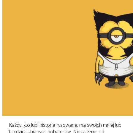
Każdy, kto lubi historie rysowane, ma swoich mniej lub
bardziej lubianych bohaterów. Niezależnie od