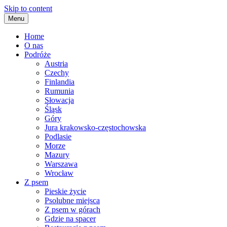
Skip to content
Menu
Home
O nas
Podróże
Austria
Czechy
Finlandia
Rumunia
Słowacja
Śląsk
Góry
Jura krakowsko-częstochowska
Podlasie
Morze
Mazury
Warszawa
Wrocław
Z psem
Pieskie życie
Psolubne miejsca
Z psem w górach
Gdzie na spacer