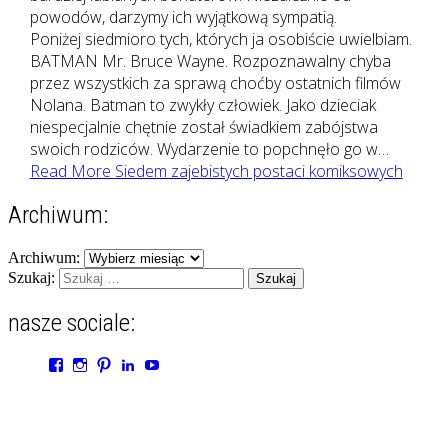
powodów, darzymy ich wyjątkową sympatią.
Poniżej siedmioro tych, których ja osobiście uwielbiam.
BATMAN Mr. Bruce Wayne. Rozpoznawalny chyba
przez wszystkich za sprawą choćby ostatnich filmów
Nolana. Batman to zwykły człowiek. Jako dzieciak
niespecjalnie chętnie został świadkiem zabójstwa
swoich rodziców. Wydarzenie to popchnęło go w…
Read More
Siedem zajebistych postaci komiksowych
Archiwum:
Archiwum:
Szukaj:
nasze sociale:
Zobacz
Zobacz
Zobacz
Zobacz
Zobacz
profil
profil
profil
profil
profil
zgranestado
zgrane_stado
jafrelka
iwonastepajtis
psiewedrowki
na
na
na
na
na
Facebook
Instagram
Pinterest
LinkedIn
YouTube