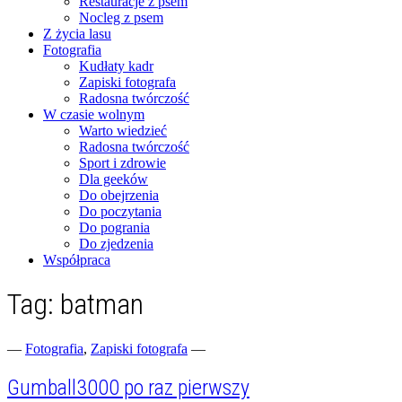
Restauracje z psem
Nocleg z psem
Z życia lasu
Fotografia
Kudłaty kadr
Zapiski fotografa
Radosna twórczość
W czasie wolnym
Warto wiedzieć
Radosna twórczość
Sport i zdrowie
Dla geeków
Do obejrzenia
Do poczytania
Do pogrania
Do zjedzenia
Współpraca
Tag:
batman
Fotograficzne zapiski dnia codziennego
zgranestado.pl
—
Fotografia
,
Zapiski fotografa
—
Gumball3000 po raz pierwszy