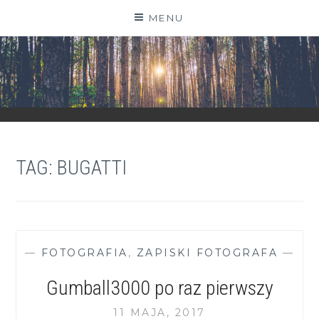
Skip
MENU
to
content
ZGRANESTADO.PL
FOTOGRAFICZNE ZAPISKI DNIA CODZIENNEGO
TAG:
BUGATTI
—
FOTOGRAFIA
,
ZAPISKI FOTOGRAFA
—
Gumball3000 po raz pierwszy
11 MAJA, 2017