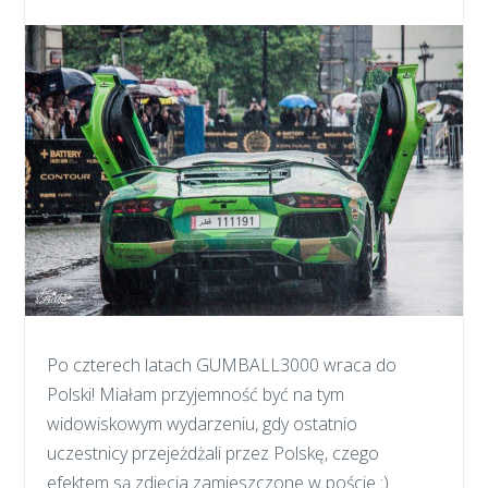
Po czterech latach GUMBALL3000 wraca do
Polski! Miałam przyjemność być na tym
widowiskowym wydarzeniu, gdy ostatnio
uczestnicy przejeżdżali przez Polskę, czego
efektem są zdjęcia zamieszczone w poście :)