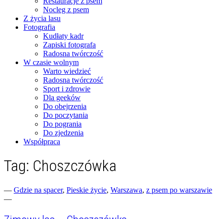
Restauracje z psem
Nocleg z psem
Z życia lasu
Fotografia
Kudłaty kadr
Zapiski fotografa
Radosna twórczość
W czasie wolnym
Warto wiedzieć
Radosna twórczość
Sport i zdrowie
Dla geeków
Do obejrzenia
Do poczytania
Do pogrania
Do zjedzenia
Współpraca
Tag:
Choszczówka
Fotograficzne zapiski dnia codziennego
zgranestado.pl
—
Gdzie na spacer
,
Pieskie życie
,
Warszawa
,
z psem po warszawie
—