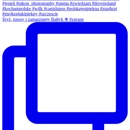
Śryż, torosy i zamarznięty Bałtyk ❄ #zgrane