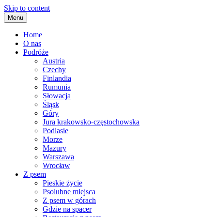
Skip to content
Menu
Home
O nas
Podróże
Austria
Czechy
Finlandia
Rumunia
Słowacja
Śląsk
Góry
Jura krakowsko-częstochowska
Podlasie
Morze
Mazury
Warszawa
Wrocław
Z psem
Pieskie życie
Psolubne miejsca
Z psem w górach
Gdzie na spacer