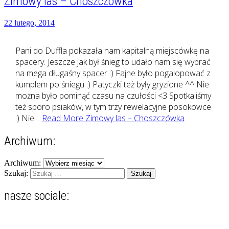
Zimowy las – Choszczówka
22 lutego, 2014
Pani do Duffla pokazała nam kapitalną miejscówkę na
spacery. Jeszcze jak był śnieg to udało nam się wybrać
na mega długaśny spacer :) Fajne było pogalopować z
kumplem po śniegu :) Patyczki też były gryzione ^^ Nie
można było pominąć czasu na czułości <3 Spotkaliśmy
też sporo psiaków, w tym trzy rewelacyjne posokowce
:) Nie…
Read More
Zimowy las – Choszczówka
Archiwum:
Archiwum:
Szukaj:
nasze sociale:
Zobacz
Zobacz
Zobacz
Zobacz
Zobacz
profil
profil
profil
profil
profil