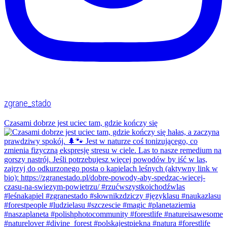
zgrane_stado
Czasami dobrze jest uciec tam, gdzie kończy się