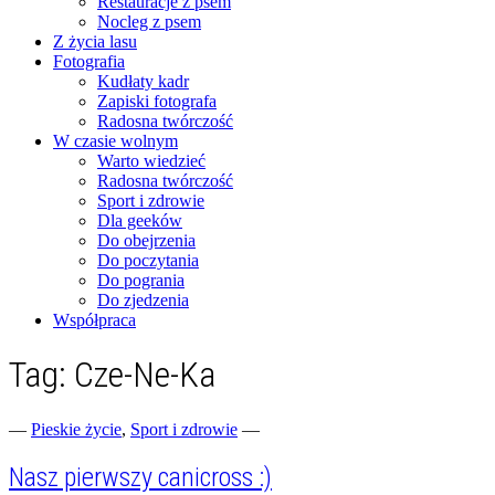
Restauracje z psem
Nocleg z psem
Z życia lasu
Fotografia
Kudłaty kadr
Zapiski fotografa
Radosna twórczość
W czasie wolnym
Warto wiedzieć
Radosna twórczość
Sport i zdrowie
Dla geeków
Do obejrzenia
Do poczytania
Do pogrania
Do zjedzenia
Współpraca
Tag:
Cze-Ne-Ka
Fotograficzne zapiski dnia codziennego
zgranestado.pl
—
Pieskie życie
,
Sport i zdrowie
—
Nasz pierwszy canicross :)