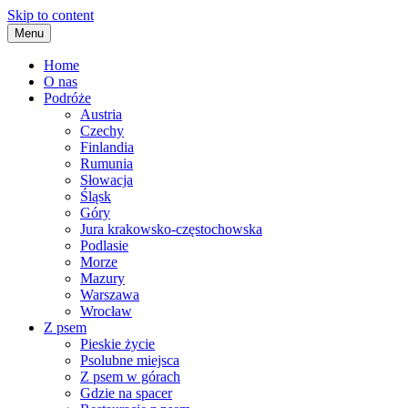
Skip to content
Menu
Home
O nas
Podróże
Austria
Czechy
Finlandia
Rumunia
Słowacja
Śląsk
Góry
Jura krakowsko-częstochowska
Podlasie
Morze
Mazury
Warszawa
Wrocław
Z psem
Pieskie życie
Psolubne miejsca
Z psem w górach
Gdzie na spacer