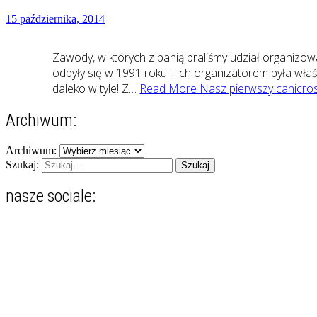
15 października, 2014
Zawody, w których z panią braliśmy udział organizow
odbyły się w 1991 roku! i ich organizatorem była wła
daleko w tyle! Z…
Read More
Nasz pierwszy canicros
Archiwum:
Archiwum:
Szukaj:
nasze sociale:
Zobacz
Zobacz
Zobacz
Zobacz
Zobacz
profil
profil
profil
profil
profil
zgranestado
zgrane_stado
jafrelka
iwonastepajtis
psiewedrowki
na
na
na
na
na
Facebook
Instagram
Pinterest
LinkedIn
YouTube