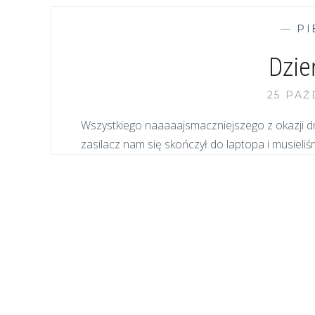
—
PI
Dzie
25 PAŹ
Wszystkiego naaaaajsmaczniejszego z okazji dni
zasilacz nam się skończył do laptopa i musieliś