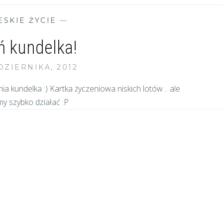
ESKIE ŻYCIE
—
ń kundelka!
DZIERNIKA, 2012
a kundelka :) Kartka życzeniowa niskich lotów .. ale
my szybko działać :P