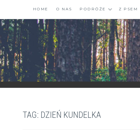
Skip
HOME
O NAS
PODRÓŻE
Z PSEM
to
content
ZGRANESTADO.PL
FOTOGRAFICZNE ZAPISKI DNIA CODZIENNEGO
TAG:
DZIEŃ KUNDELKA