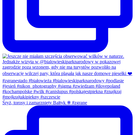
Śryż, torosy i zamarznięty Bałtyk ❄ #zgrane