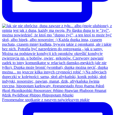
Fenomenalne spotkanie z naszym największym ptakie