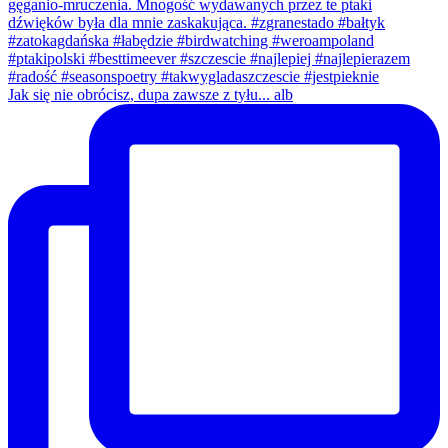
Jak się nie obrócisz, dupa zawsze z tyłu... alb