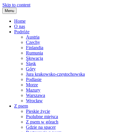
Skip to content
Menu
Home
O nas
Podróże
Austria
Czechy
Finlandia
Rumunia
Słowacja
Śląsk
Góry
Jura krakowsko-częstochowska
Podlasie
Morze
Mazury
Warszawa
Wrocław
Z psem
Pieskie życie
Psolubne miejsca
Z psem w górach
Gdzie na spacer