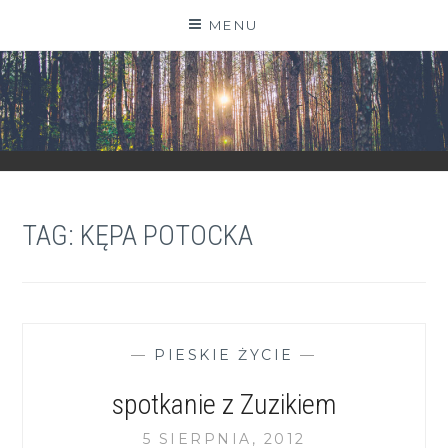
Skip
MENU
to
content
ZGRANESTADO.PL
FOTOGRAFICZNE ZAPISKI DNIA CODZIENNEGO
TAG:
KĘPA POTOCKA
—
PIESKIE ŻYCIE
—
spotkanie z Zuzikiem
5 SIERPNIA, 2012