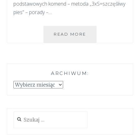
podstawowych komend – metoda „3xS=szczęśliwy
pies” – porady –…
SPOTKANIE
READ MORE
Z
ZUZIKIEM
ARCHIWUM:
Archiwum:
Szukaj: