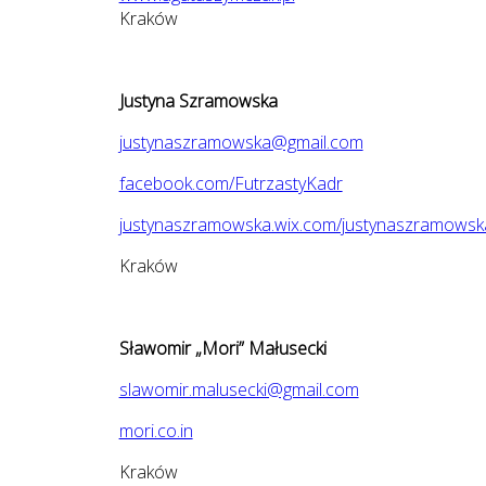
Kraków
Justyna Szramowska
justynaszramowska@gmail.com
facebook.com/FutrzastyKadr
justynaszramowska.wix.com/justynaszramowsk
Kraków
Sławomir „Mori” Małusecki
slawomir.malusecki@gmail.com
mori.co.in
Kraków