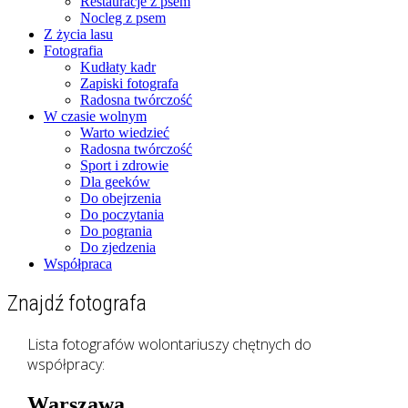
Restauracje z psem
Nocleg z psem
Z życia lasu
Fotografia
Kudłaty kadr
Zapiski fotografa
Radosna twórczość
W czasie wolnym
Warto wiedzieć
Radosna twórczość
Sport i zdrowie
Dla geeków
Do obejrzenia
Do poczytania
Do pogrania
Do zjedzenia
Współpraca
Znajdź fotografa
Fotograficzne zapiski dnia codziennego
zgranestado.pl
Lista fotografów wolontariuszy chętnych do
współpracy:
Warszawa