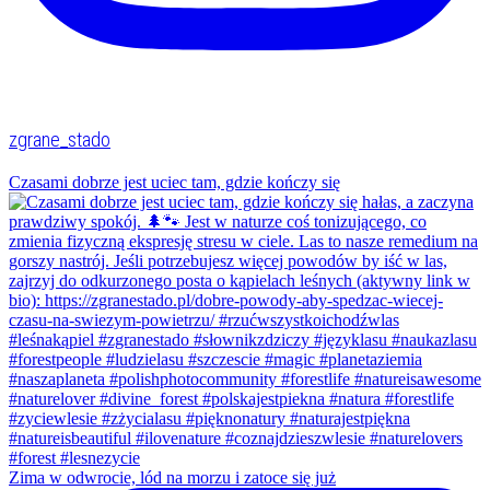
zgrane_stado
Czasami dobrze jest uciec tam, gdzie kończy się
Zima w odwrocie, lód na morzu i zatoce się już