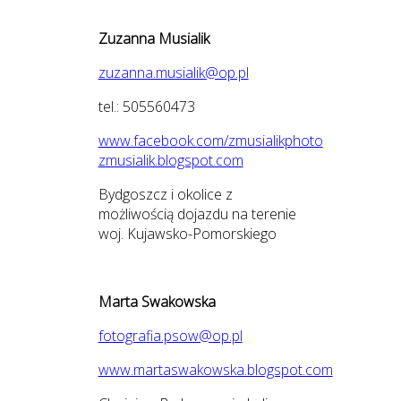
Zuzanna Musialik
zuzanna.musialik@op.pl
tel.: 505560473
www.facebook.com/zmusialikphoto
zmusialik.blogspot.com
Bydgoszcz i okolice z
możliwością dojazdu na terenie
woj. Kujawsko-Pomorskiego
Marta Swakowska
fotografia.psow@op.pl
www.martaswakowska.blogspot.com