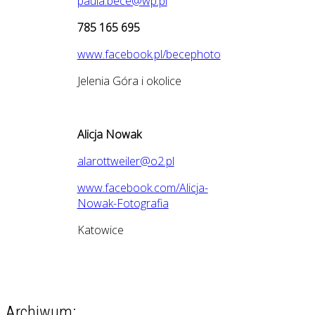
paula.bece@wp.pl
785 165 695
www.facebook.pl/becephoto
Jelenia Góra i okolice
Alicja Nowak
alarottweiler@o2.pl
www.facebook.com/Alicja-
Nowak-Fotografia
Katowice
Archiwum: