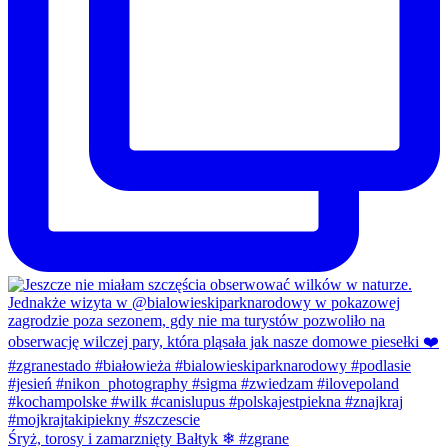
Śryż, torosy i zamarznięty Bałtyk ❄ #zgrane