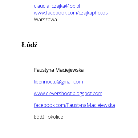
claudia_czajka@op.pl
www.facebook.com/czajkaphotos
Warszawa
Łódź
Faustyna Maciejewska
liberinoctu@gmail.com
www.clevershoot.blogspot.com
facebook.com/FaustynaMaciejewska
Łódź i okolice