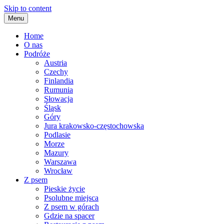
Skip to content
Menu
Home
O nas
Podróże
Austria
Czechy
Finlandia
Rumunia
Słowacja
Śląsk
Góry
Jura krakowsko-częstochowska
Podlasie
Morze
Mazury
Warszawa
Wrocław
Z psem
Pieskie życie
Psolubne miejsca
Z psem w górach
Gdzie na spacer