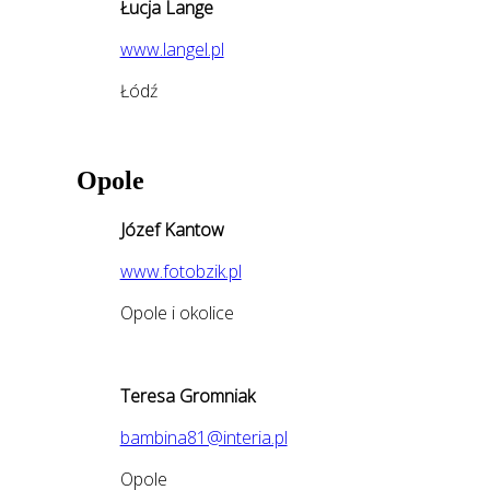
Łucja Lange
www.langel.pl
Łódź
Opole
Józef Kantow
www.fotobzik.pl
Opole i okolice
Teresa Gromniak
bambina81@interia.pl
Opole