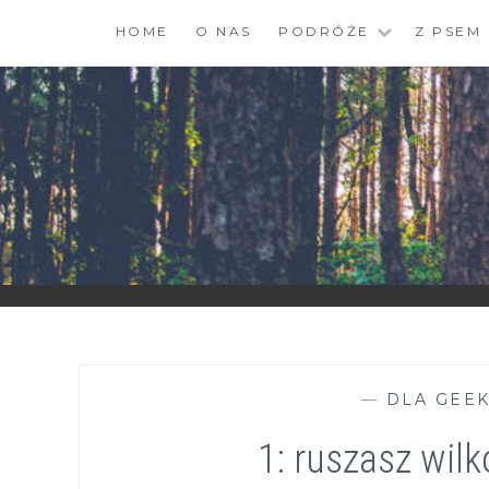
Skip
HOME
O NAS
PODRÓŻE
Z PSEM
to
content
ZGRANESTADO.PL
FOTOGRAFICZNE ZAPISKI DNIA CODZIENNEGO
—
DLA GEE
1: ruszasz wilk