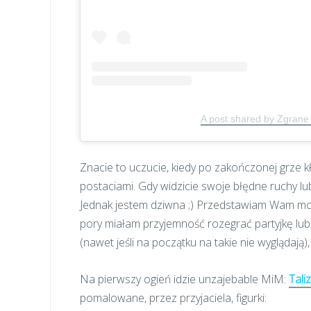
A post shared by Zgran
Znacie to uczucie, kiedy po zakończonej grze kł
postaciami. Gdy widzicie swoje błędne ruchy lu
Jednak jestem dziwna ;) Przedstawiam Wam moje 
pory miałam przyjemność rozegrać partyjkę lub
(nawet jeśli na początku na takie nie wyglądają)
Na pierwszy ogień idzie unzajebable MiM:
Tali
pomalowane, przez przyjaciela, figurki: