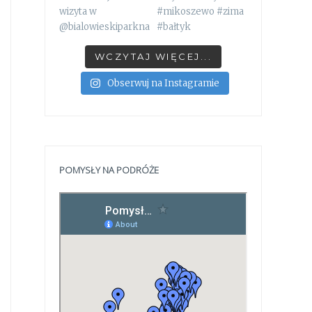
WCZYTAJ WIĘCEJ...
Obserwuj na Instagramie
POMYSŁY NA PODRÓŻE