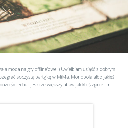
ła moda na gry offline’owe :) Uwielbiam usiąść z dobrym
 rozegrać soczystą partyjkę w MiMa, Monopola albo jakieś
użo śmiechu i jeszcze większy ubaw jak ktoś zginie. Im