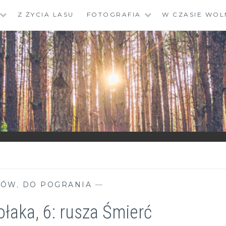
Z ŻYCIA LASU
FOTOGRAFIA
W CZASIE WOL
KÓW
,
DO POGRANIA
—
ołaka, 6: rusza Śmierć