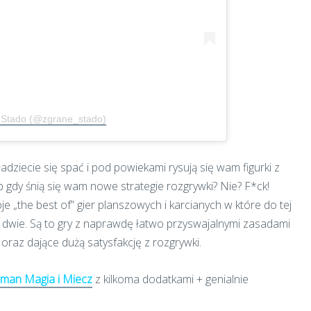
e Stado (@zgrane_stado)
adziecie się spać i pod powiekami rysują się wam figurki z
b gdy śnią się wam nowe strategie rozgrywki? Nie? F*ck!
„the best of” gier planszowych i karcianych w które do tej
 dwie. Są to gry z naprawdę łatwo przyswajalnymi zasadami
, oraz dające dużą satysfakcję z rozgrywki.
zman Magia i Miecz
z kilkoma dodatkami + genialnie