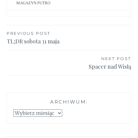
MAGAZYN FUTRO
PREVIOUS POST
Nawigacja
TL;DR sobota 31 maja
wpisu
NEXT POST
Spacer nad Wisłą
ARCHIWUM:
Archiwum: