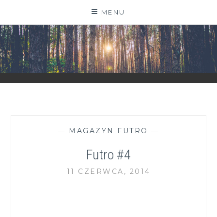
Skip
MENU
to
content
ZGRANESTADO.PL
FOTOGRAFICZNE ZAPISKI DNIA CODZIENNEGO
—
MAGAZYN FUTRO
—
Futro #4
11 CZERWCA, 2014