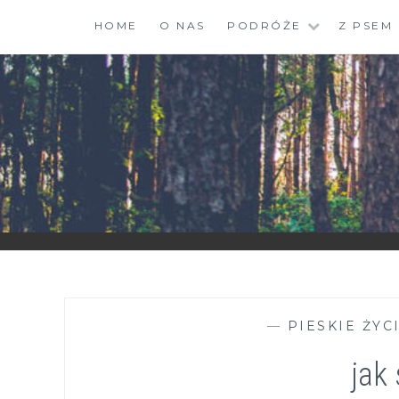
Skip
HOME
O NAS
PODRÓŻE
Z PSEM
to
content
ZGRANESTADO.PL
FOTOGRAFICZNE ZAPISKI DNIA CODZIENNEGO
—
PIESKIE ŻYC
jak