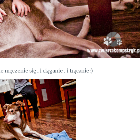
czenie się .. i ciąganie .. i trącanie :)