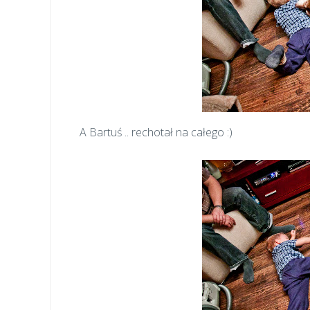
A Bartuś .. rechotał na całego :)