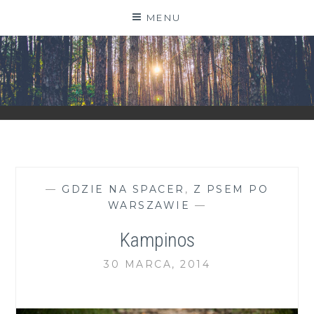
Skip
MENU
to
content
ZGRANESTADO.PL
FOTOGRAFICZNE ZAPISKI DNIA CODZIENNEGO
—
GDZIE NA SPACER
,
Z PSEM PO
WARSZAWIE
—
Kampinos
30 MARCA, 2014