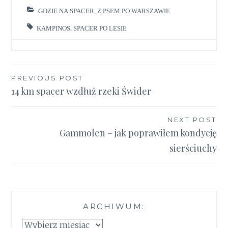
GDZIE NA SPACER
,
Z PSEM PO WARSZAWIE
KAMPINOS
,
SPACER PO LESIE
Nawigacja
PREVIOUS POST
14 km spacer wzdłuż rzeki Świder
wpisu
NEXT POST
Gammolen – jak poprawiłem kondycję
sierściuchy
ARCHIWUM:
Archiwum: