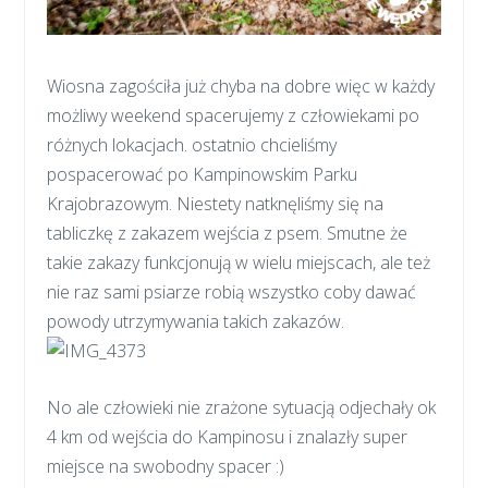
Wiosna zagościła już chyba na dobre więc w każdy
możliwy weekend spacerujemy z człowiekami po
różnych lokacjach. ostatnio chcieliśmy
pospacerować po Kampinowskim Parku
Krajobrazowym. Niestety natknęliśmy się na
tabliczkę z zakazem wejścia z psem. Smutne że
takie zakazy funkcjonują w wielu miejscach, ale też
nie raz sami psiarze robią wszystko coby dawać
powody utrzymywania takich zakazów.
No ale człowieki nie zrażone sytuacją odjechały ok
4 km od wejścia do Kampinosu i znalazły super
miejsce na swobodny spacer :)