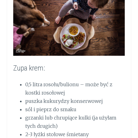
Zupa krem:
0,5 litra rosołu/bulionu – może być z
kostki rosołowej
puszka kukurydzy konserwowej
sól i pieprz do smaku
grzanki lub chrupiące kulki (ja użyłam
tych drugich)
2-3 łyżki stołowe śmietany