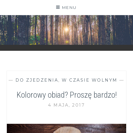
Skip
MENU
to
content
ZGRANESTADO.PL
FOTOGRAFICZNE ZAPISKI DNIA CODZIENNEGO
—
DO ZJEDZENIA
,
W CZASIE WOLNYM
—
Kolorowy obiad? Proszę bardzo!
4 MAJA, 2017