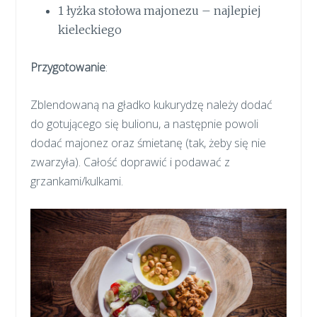
1 łyżka stołowa majonezu – najlepiej
kieleckiego
Przygotowanie
:
Zblendowaną na gładko kukurydzę należy dodać
do gotującego się bulionu, a następnie powoli
dodać majonez oraz śmietanę (tak, żeby się nie
zwarzyła). Całość doprawić i podawać z
grzankami/kulkami.