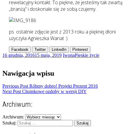
rewelacyjny kontakt. To piękne, że jesteśmy tak zwartą
„branżą” i doskonale się ze sobą czujemy.
ps. ostatnie zdjęcie jest z 2013 roku a pięknej dłoni
użyczyła Agnieszka Wanat :)
Facebook
Twitter
LinkedIn
Pinterest
16 grudnia, 2016
15 maja, 2019
Iwona
Pieskie życie
Nawigacja wpisu
Previous Post
Róbmy dobro! Projekt Prezent 2016
Next Post
Choinkowe ozdoby w wersji DIY
Archiwum:
Archiwum:
Szukaj: