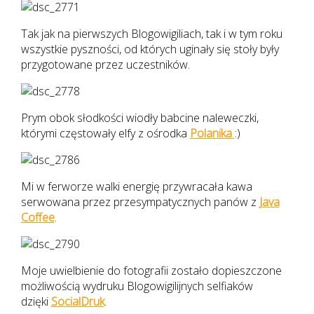
Tak jak na pierwszych Blogowigiliach, tak i w tym roku
wszystkie pyszności, od których uginały się stoły były
przygotowane przez uczestników.
Prym obok słodkości wiodły babcine naleweczki,
którymi częstowały elfy z ośrodka
Polanika
:)
Mi w ferworze walki energię przywracała kawa
serwowana przez przesympatycznych panów z
Java
Coffee
.
Moje uwielbienie do fotografii zostało dopieszczone
możliwością wydruku Blogowigilijnych selfiaków
dzięki
SocialDruk
.