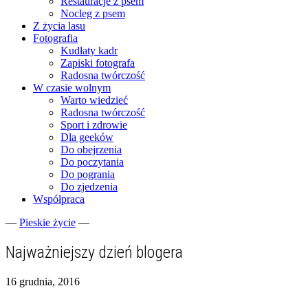
Restauracje z psem
Nocleg z psem
Z życia lasu
Fotografia
Kudłaty kadr
Zapiski fotografa
Radosna twórczość
W czasie wolnym
Warto wiedzieć
Radosna twórczość
Sport i zdrowie
Dla geeków
Do obejrzenia
Do poczytania
Do pogrania
Do zjedzenia
Współpraca
—
Pieskie życie
—
Fotograficzne zapiski dnia codziennego
zgranestado.pl
Najważniejszy dzień blogera
16 grudnia, 2016