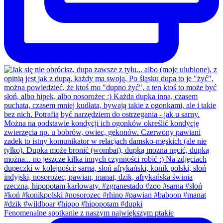
Fenomenalne spotkanie z naszym największym ptakie