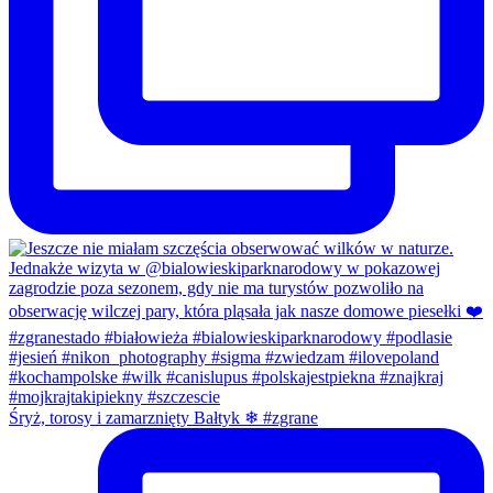
Śryż, torosy i zamarznięty Bałtyk ❄ #zgrane