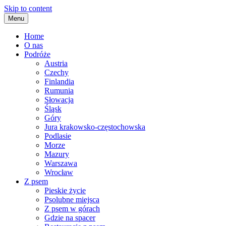
Skip to content
Menu
Home
O nas
Podróże
Austria
Czechy
Finlandia
Rumunia
Słowacja
Śląsk
Góry
Jura krakowsko-częstochowska
Podlasie
Morze
Mazury
Warszawa
Wrocław
Z psem
Pieskie życie
Psolubne miejsca
Z psem w górach
Gdzie na spacer