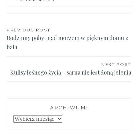
Nawigacja
PREVIOUS POST
Rodzinny pobyt nad morzem w pięknym domu z
wpisu
bala
NEXT POST
Kulisy leśnego życia – sarna nie jest żoną jelenia
ARCHIWUM:
Archiwum: