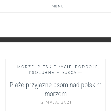
Skip
MENU
to
content
ZGRANESTADO.PL
FOTOGRAFICZNE ZAPISKI DNIA CODZIENNEGO
—
MORZE
,
PIESKIE ŻYCIE
,
PODRÓŻE
,
PSOLUBNE MIEJSCA
—
Plaże przyjazne psom nad polskim
morzem
12 MAJA, 2021