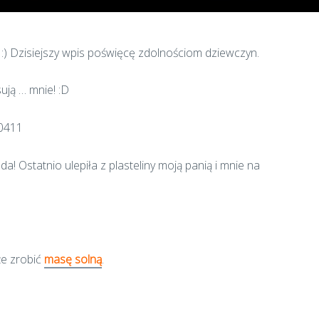
 :) Dzisiejszy wpis poświęcę zdolnościom dziewczyn.
sują … mnie! :D
uda! Ostatnio ulepiła z plasteliny moją panią i mnie na
że zrobić
masę solną
.