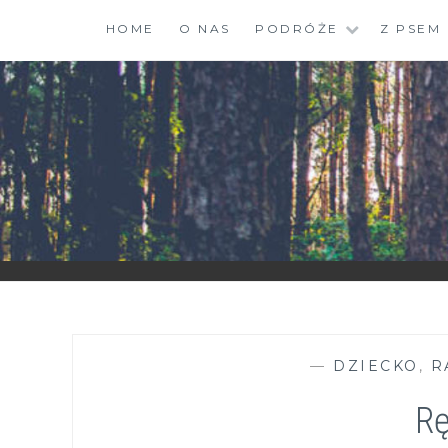
Skip
HOME
O NAS
PODRÓŻE
Z PSEM
to
content
ZGRANESTADO.PL
FOTOGRAFICZNE ZAPISKI DNIA CODZIENNEGO
—
DZIECKO
,
R
Rę