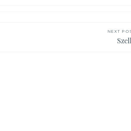
NEXT PO
Szel