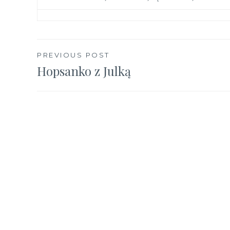
Nawigacja
PREVIOUS POST
Hopsanko z Julką
wpisu