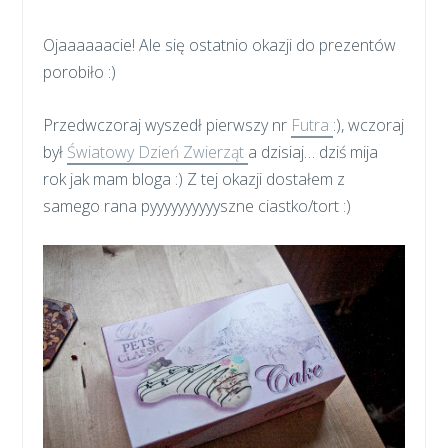
Ojaaaaaacie! Ale się ostatnio okazji do prezentów
porobiło :)
Przedwczoraj wyszedł pierwszy nr
Futra
:), wczoraj
był
Światowy Dzień Zwierząt
a dzisiaj… dziś mija
rok jak mam bloga :) Z tej okazji dostałem z
samego rana pyyyyyyyyyyszne ciastko/tort :)