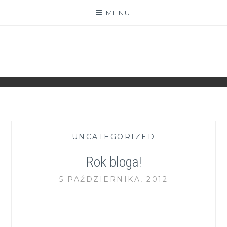
Skip
MENU
to
content
ZGRANESTADO.PL
FOTOGRAFICZNE ZAPISKI DNIA CODZIENNEGO
—
UNCATEGORIZED
—
Rok bloga!
5 PAŹDZIERNIKA, 2012