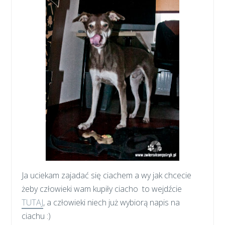
Ja uciekam zajadać się ciachem a wy jak chcecie
żeby człowieki wam kupiły ciacho to wejdźcie
TUTAJ
, a człowieki niech już wybiorą napis na
ciachu :)