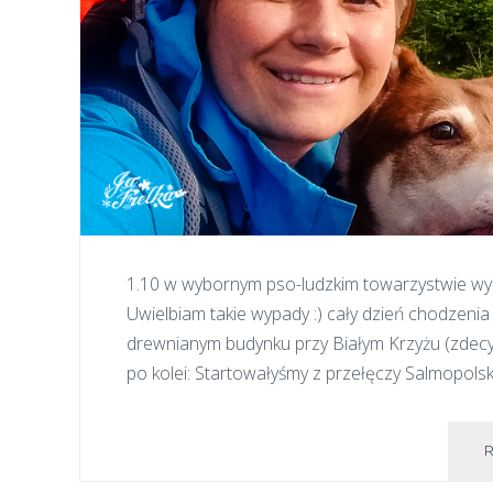
1.10 w wybornym pso-ludzkim towarzystwie wybr
Uwielbiam takie wypady :) cały dzień chodzeni
drewnianym budynku przy Białym Krzyżu (zdecyd
po kolei: Startowałyśmy z przełęczy Salmopolski