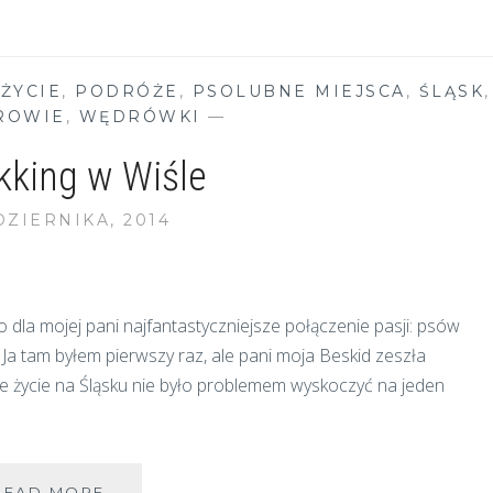
PSEM:
SALMOPOL
–
SKRZYCZNE
 ŻYCIE
,
PODRÓŻE
,
PSOLUBNE MIEJSCA
,
ŚLĄSK
,
DROWIE
,
WĘDRÓWKI
—
kking w Wiśle
DZIERNIKA, 2014
 dla mojej pani najfantastyczniejsze połączenie pasji: psów
e! Ja tam byłem pierwszy raz, ale pani moja Beskid zeszła
łe życie na Śląsku nie było problemem wyskoczyć na jeden
DOGTREKKING
READ MORE