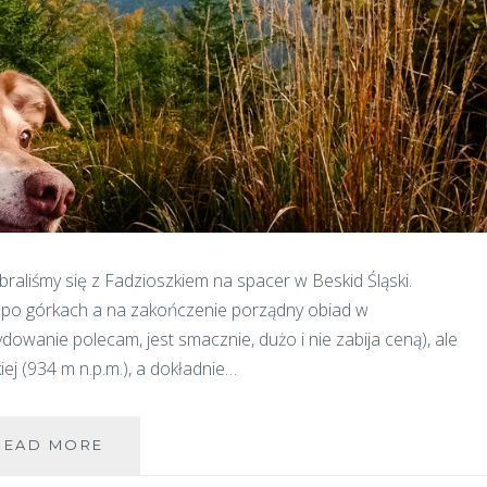
aliśmy się z Fadzioszkiem na spacer w Beskid Śląski.
a po górkach a na zakończenie porządny obiad w
owanie polecam, jest smacznie, dużo i nie zabija ceną), ale
ej (934 m n.p.m.), a dokładnie…
BESKID
READ MORE
Z