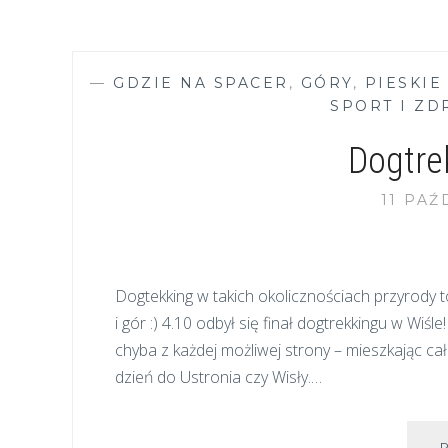
—
GDZIE NA SPACER
,
GÓRY
,
PIESKIE
SPORT I Z
Dogtre
11 PAŹ
Dogtekking w takich okolicznościach przyrody to
i gór :) 4.10 odbył się finał dogtrekkingu w Wiśl
chyba z każdej możliwej strony – mieszkając ca
dzień do Ustronia czy Wisły.…