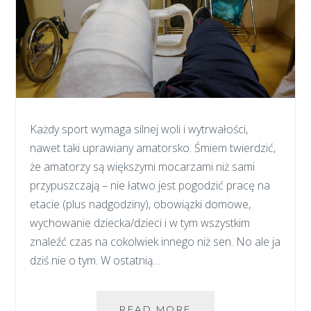
Każdy sport wymaga silnej woli i wytrwałości,
nawet taki uprawiany amatorsko. Śmiem twierdzić,
że amatorzy są większymi mocarzami niż sami
przypuszczają – nie łatwo jest pogodzić pracę na
etacie (plus nadgodziny), obowiązki domowe,
wychowanie dziecka/dzieci i w tym wszystkim
znaleźć czas na cokolwiek innego niż sen. No ale ja
dziś nie o tym. W ostatnią…
NIE
READ MORE