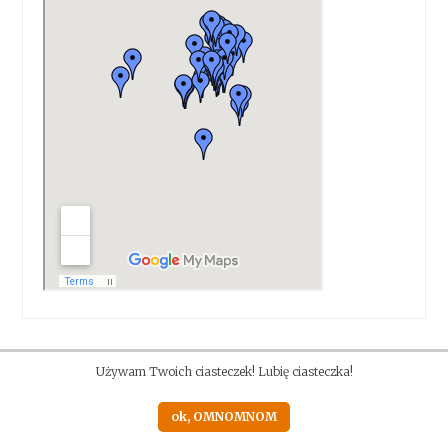
Używam Twoich ciasteczek! Lubię ciasteczka!
ok, OMNOMNOM
Proudly powered by WordPress
|
Theme: Anissa by
AlienWP
.