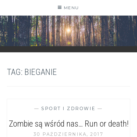
Skip
MENU
to
content
ZGRANESTADO.PL
FOTOGRAFICZNE ZAPISKI DNIA CODZIENNEGO
TAG:
BIEGANIE
—
SPORT I ZDROWIE
—
Zombie są wśród nas… Run or death!
30 PAŹDZIERNIKA, 2017