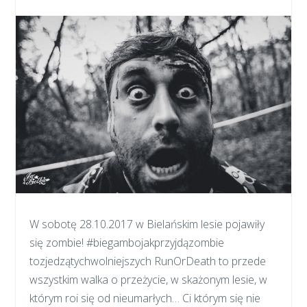
W sobotę 28.10.2017 w Bielańskim lesie pojawiły
się zombie! #biegambojakprzyjdązombie
tozjedzątychwolniejszych RunOrDeath to przede
wszystkim walka o przeżycie, w skażonym lesie, w
którym roi się od nieumarłych… Ci którym się nie