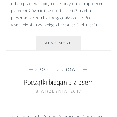
udało przetrwać biegli dalej przybijając truposzom
piąteczki. Cóż mieli już do stracenia? Trzeba
przyznać, że zombiaki wyglądały zacnie. Po
wymianie kilku warknięć, chrząknięć i splunięciu…
ZOMBIE
READ MORE
SĄ
WŚRÓD
NAS…
RUN
—
SPORT I ZDROWIE
—
OR
DEATH!
Początki biegania z psem
8 WRZEŚNIA, 2017
Kolejny odcinek „Zdrowo Nakręconych”, w którym