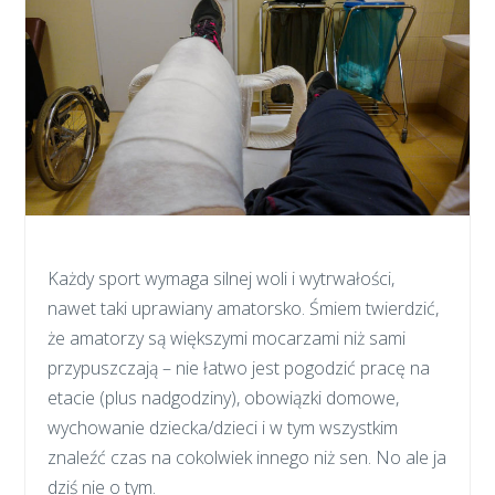
Każdy sport wymaga silnej woli i wytrwałości,
nawet taki uprawiany amatorsko. Śmiem twierdzić,
że amatorzy są większymi mocarzami niż sami
przypuszczają – nie łatwo jest pogodzić pracę na
etacie (plus nadgodziny), obowiązki domowe,
wychowanie dziecka/dzieci i w tym wszystkim
znaleźć czas na cokolwiek innego niż sen. No ale ja
dziś nie o tym.