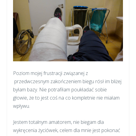
Poziom mojej frustracji związanej z
przedwczesnym zakończeniem biegu rósł im bliżej
byłam bazy. Nie potrafiłam poukładać sobie
głowie, że to jest coś na co kompletnie nie miałam
wpływu.
Jestem totalnym amatorem, nie biegam dla
wykręcenia życiówek, celem dla mnie jest pokonać