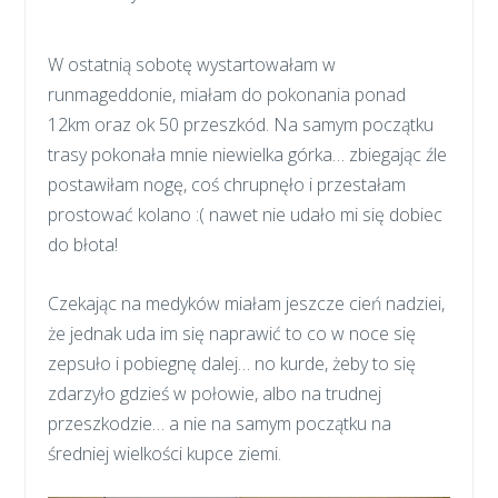
W ostatnią sobotę wystartowałam w
runmageddonie, miałam do pokonania ponad
12km oraz ok 50 przeszkód. Na samym początku
trasy pokonała mnie niewielka górka… zbiegając źle
postawiłam nogę, coś chrupnęło i przestałam
prostować kolano :( nawet nie udało mi się dobiec
do błota!
Czekając na medyków miałam jeszcze cień nadziei,
że jednak uda im się naprawić to co w noce się
zepsuło i pobiegnę dalej… no kurde, żeby to się
zdarzyło gdzieś w połowie, albo na trudnej
przeszkodzie… a nie na samym początku na
średniej wielkości kupce ziemi.