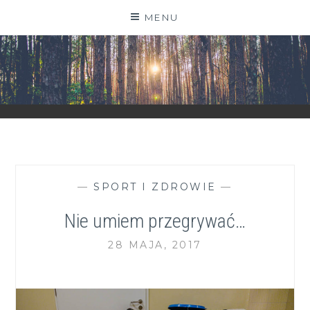
Skip
MENU
to
content
ZGRANESTADO.PL
FOTOGRAFICZNE ZAPISKI DNIA CODZIENNEGO
—
SPORT I ZDROWIE
—
Nie umiem przegrywać…
28 MAJA, 2017