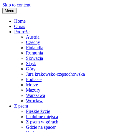
Skip to content
Menu
Home
O nas
Podróże
Austria
Czechy
Finlandia
Rumunia
Słowacja
Śląsk
Góry
Jura krakowsko-częstochowska
Podlasie
Morze
Mazury
Warszawa
Wrocław
Z psem
Pieskie życie
Psolubne miejsca
Z psem w górach
Gdzie na spacer