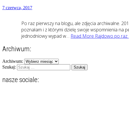
7 czerwca, 2017
Po raz pierwszy na blogu, ale zdjęcia archiwalne. 20
poznałam i z którymi dzielę swoje wspomnienia na p
jednodniowy wypad w…
Read More
Rajdowo po raz 
Archiwum:
Archiwum:
Szukaj:
nasze sociale:
Zobacz
Zobacz
Zobacz
Zobacz
Zobacz
profil
profil
profil
profil
profil
zgranestado
zgrane_stado
jafrelka
iwonastepajtis
psiewedrowki
na
na
na
na
na
Facebook
Instagram
Pinterest
LinkedIn
YouTube