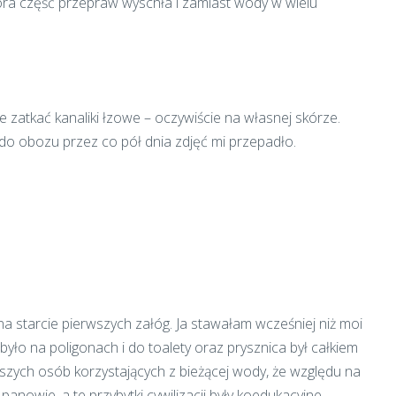
ra część przepraw wyschła i zamiast wody w wielu
 zatkać kanaliki łzowe – oczywiście na własnej skórze.
o obozu przez co pół dnia zdjęć mi przepadło.
na starcie pierwszych załóg. Ja stawałam wcześniej niż moi
było na poligonach i do toalety oraz prysznica był całkiem
wszych osób korzystających z bieżącej wody, że względu na
nowie, a te przybytki cywilizacji były koedukacyjne.