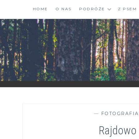
Skip
HOME
O NAS
PODRÓŻE
Z PSEM
to
content
ZGRANESTADO.PL
FOTOGRAFICZNE ZAPISKI DNIA CODZIENNEGO
—
FOTOGRAFIA
Rajdowo 