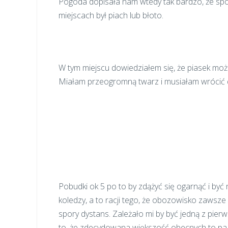
Pogoda dopisała nam wtedy tak bardzo, że spo
miejscach był piach lub błoto.
W tym miejscu dowiedziałem się, że piasek może
Miałam przeogromną twarz i musiałam wrócić d
Pobudki ok 5 po to by zdążyć się ogarnąć i być 
koledzy, a to racji tego, że obozowisko zawsze 
spory dystans. Zależało mi by być jedną z pier
to, że zdecydowana większość obecnych to pa pa