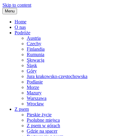
Skip to content
Menu
Home
O nas
Podróże
Austria
Czechy
Finlandia
Rumunia
Słowacja
Śląsk
Góry
Jura krakowsko-częstochowska
Podlasie
Morze
Mazury
Warszawa
Wrocław
Z psem
Pieskie życie
Psolubne miejsca
Z psem w górach
Gdzie na spacer