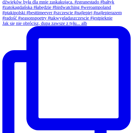
Jak się nie obrócisz, dupa zawsze z tyłu... alb