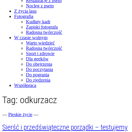
Restauracje z psem
Nocleg z psem
Z życia lasu
Fotografia
Kudłaty kadr
Zapiski fotografa
Radosna twórczość
W czasie wolnym
Warto wiedzieć
Radosna twórczość
Sport i zdrowie
Dla geeków
Do obejrzenia
Do poczytania
Do pogrania
Do zjedzenia
Współpraca
Tag:
odkurzacz
Fotograficzne zapiski dnia codziennego
zgranestado.pl
—
Pieskie życie
—
Sierść i przedświąteczne porządki – testujemy