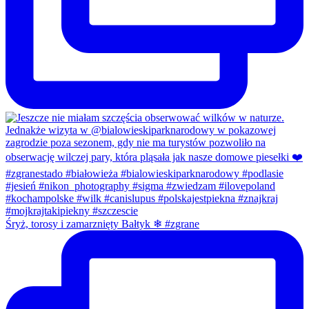
Śryż, torosy i zamarznięty Bałtyk ❄ #zgrane