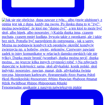
Fenomenalne spotkanie z naszym największym ptakie