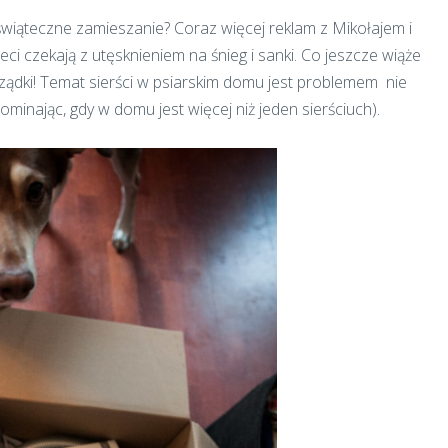
dświąteczne zamieszanie? Coraz więcej reklam z Mikołajem i
eci czekają z utęsknieniem na śnieg i sanki. Co jeszcze wiąże
rządki! Temat sierści w psiarskim domu jest problemem nie
ominając, gdy w domu jest więcej niż jeden sierściuch).