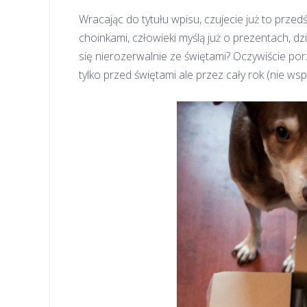
Wracając do tytułu wpisu, czujecie już to prze
choinkami, człowieki myślą już o prezentach, dzi
się nierozerwalnie ze świętami? Oczywiście po
tylko przed świętami ale przez cały rok (nie wsp