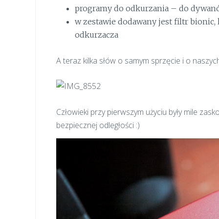
programy do odkurzania – do dywanów
w zestawie dodawany jest filtr bionic
odkurzacza
A teraz kilka słów o samym sprzęcie i o naszyc
Człowieki przy pierwszym użyciu były mile zas
bezpiecznej odległości :)