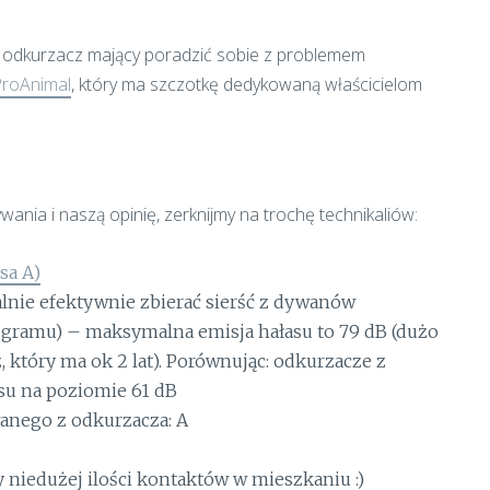
 odkurzacz mający poradzić sobie z problemem
ProAnimal
, który ma szczotkę dedykowaną właścicielom
nia i naszą opinię, zerknijmy na trochę technikaliów:
sa A)
nie efektywnie zbierać sierść z dywanów
rogramu) – maksymalna emisja hałasu to 79 dB (dużo
 który ma ok 2 lat). Porównując: odkurzacze z
asu na poziomie 61 dB
anego z odkurzacza: A
y niedużej ilości kontaktów w mieszkaniu :)