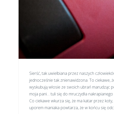
Sierść, tak uwielbiana przez naszych człowieków
jednocześnie tak znienawidzona. To ciekawe, że
wyskubują włosie ze swoich ubrań marudząc p
moja pani… tuli się do mruczydła nakrapianego 
Co ciekawe wkurza się, że ma katar przez koty, a
uporem maniaka powtarza, że w końcu się odczu