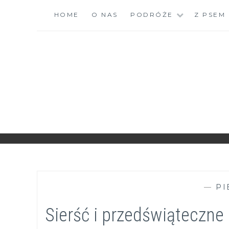
Skip
HOME
O NAS
PODRÓŻE
Z PSEM
to
content
ZGRANESTADO.PL
FOTOGRAFICZNE ZAPISKI DNIA CODZIENNEGO
—
PI
Sierść i przedświąteczne