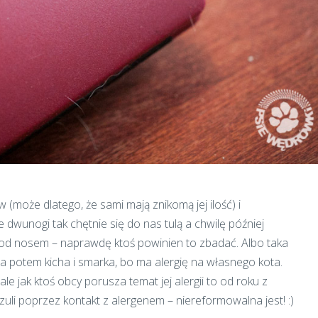
 (może dlatego, że sami mają znikomą jej ilość) i
 dwunogi tak chętnie się do nas tulą a chwilę później
od nosem – naprawdę ktoś powinien to zbadać. Albo taka
a potem kicha i smarka, bo ma alergię na własnego kota.
le jak ktoś obcy porusza temat jej alergii to od roku z
li poprzez kontakt z alergenem – niereformowalna jest! :)