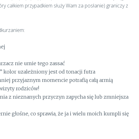
óry całkiem przypadkiem służy Wam za posłanie) graniczy z
dkurzaniem:
nej
urzacz nie umie tego zassać
kolor uzależniony jest od tonacji futra
mniej przyjaznym momencie potrafią całą armią
wizyty rodziców!
nia z nieznanych przyczyn zapycha się lub zmniejsza
nie głośne, co sprawia, że ja i wielu moich kumpli się