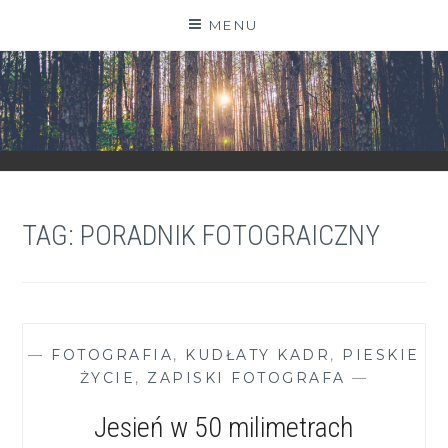
Skip
MENU
to
content
ZGRANESTADO.PL
FOTOGRAFICZNE ZAPISKI DNIA CODZIENNEGO
TAG:
PORADNIK FOTOGRAICZNY
—
FOTOGRAFIA
,
KUDŁATY KADR
,
PIESKIE
ŻYCIE
,
ZAPISKI FOTOGRAFA
—
Jesień w 50 milimetrach