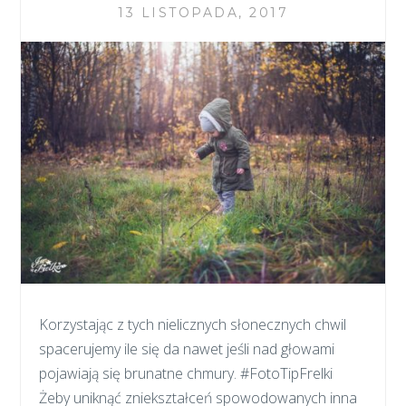
13 LISTOPADA, 2017
Korzystając z tych nielicznych słonecznych chwil
spacerujemy ile się da nawet jeśli nad głowami
pojawiają się brunatne chmury. #FotoTipFrelki
Żeby uniknąć zniekształceń spowodowanych inna