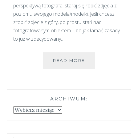
perspektywą fotografa, staraj się robić zdjęcia z
poziomu swojego modela/modelki. Jeśli chcesz
zrobić zdjęcie z góry, po prostu stań nad
fotografowanym obiektem – bo jak łamać zasady
to już w zdecydowany…
JESIEŃ
READ MORE
W
50
MILIMETRACH
ARCHIWUM:
Archiwum: