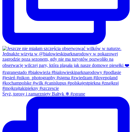
Śryż, torosy i zamarznięty Bałtyk ❄ #zgrane