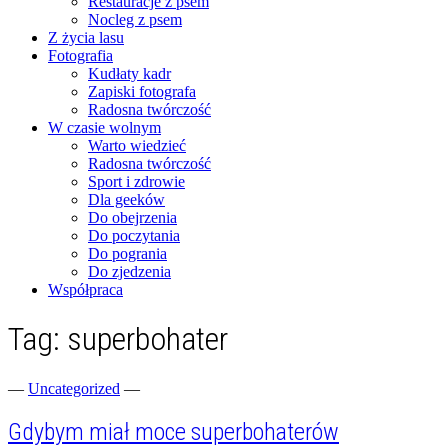
Restauracje z psem
Nocleg z psem
Z życia lasu
Fotografia
Kudłaty kadr
Zapiski fotografa
Radosna twórczość
W czasie wolnym
Warto wiedzieć
Radosna twórczość
Sport i zdrowie
Dla geeków
Do obejrzenia
Do poczytania
Do pogrania
Do zjedzenia
Współpraca
Tag:
superbohater
Fotograficzne zapiski dnia codziennego
zgranestado.pl
—
Uncategorized
—
Gdybym miał moce superbohaterów