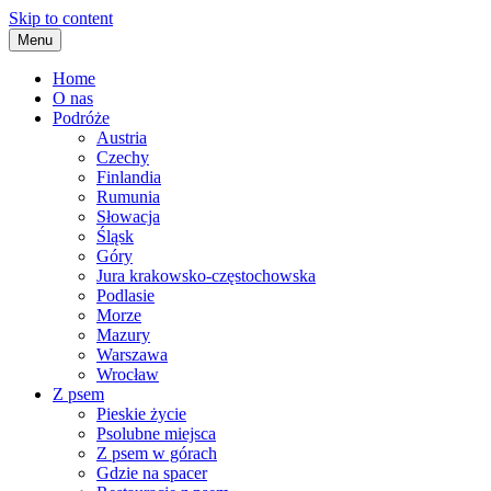
Skip to content
Menu
Home
O nas
Podróże
Austria
Czechy
Finlandia
Rumunia
Słowacja
Śląsk
Góry
Jura krakowsko-częstochowska
Podlasie
Morze
Mazury
Warszawa
Wrocław
Z psem
Pieskie życie
Psolubne miejsca
Z psem w górach
Gdzie na spacer