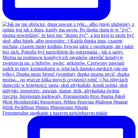
Fenomenalne spotkanie z naszym największym ptakie