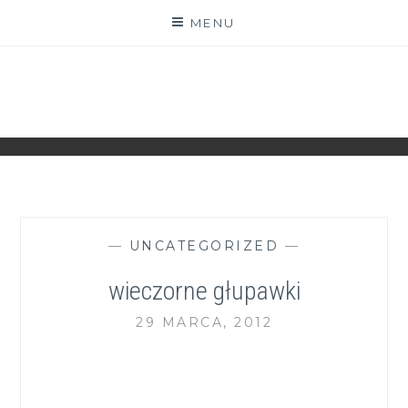
Skip
MENU
to
content
ZGRANESTADO.PL
FOTOGRAFICZNE ZAPISKI DNIA CODZIENNEGO
—
UNCATEGORIZED
—
wieczorne głupawki
29 MARCA, 2012