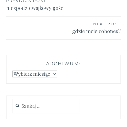
Nawigacja
PREVIOUS POST
niespodziewajkowy gość
wpisu
NEXT POST
gdzie moje cohones?
ARCHIWUM:
Archiwum:
Szukaj: