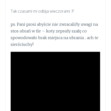
Tak czasami mi odbija wieczorami :P
ps. Pani prosi abyście nie zwracali/ły uwagi na
stos ubrań w tle – koty zepsuły szafę co
spowodowało brak miejsca na ubrania .. ach te
sierściuchy!