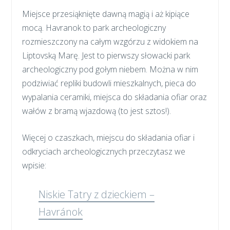
Miejsce przesiąknięte dawną magią i aż kipiące
mocą. Havranok to park archeologiczny
rozmieszczony na całym wzgórzu z widokiem na
Liptovską Marę. Jest to pierwszy słowacki park
archeologiczny pod gołym niebem. Można w nim
podziwiać repliki budowli mieszkalnych, pieca do
wypalania ceramiki, miejsca do składania ofiar oraz
wałów z bramą wjazdową (to jest sztos!).
Więcej o czaszkach, miejscu do składania ofiar i
odkryciach archeologicznych przeczytasz we
wpisie:
Niskie Tatry z dzieckiem –
Havránok