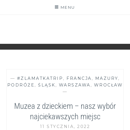
Skip
MENU
to
content
ZGRANESTADO.PL
FOTOGRAFICZNE ZAPISKI DNIA CODZIENNEGO
—
#ZLAMATKATRIP
,
FRANCJA
,
MAZURY
,
PODRÓŻE
,
ŚLĄSK
,
WARSZAWA
,
WROCŁAW
—
Muzea z dzieckiem – nasz wybór
najciekawszych miejsc
11 STYCZNIA, 2022