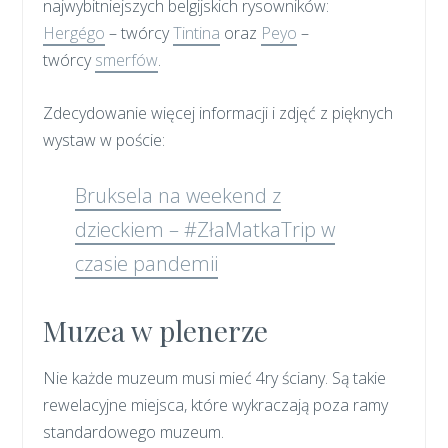
najwybitniejszych belgijskich rysowników:
Hergégo
– twórcy
Tintina
oraz
Peyo
–
twórcy
smerfów
.
Zdecydowanie więcej informacji i zdjęć z pięknych
wystaw w poście:
Bruksela na weekend z
dzieckiem – #ZłaMatkaTrip w
czasie pandemii
Muzea w plenerze
Nie każde muzeum musi mieć 4ry ściany. Są takie
rewelacyjne miejsca, które wykraczają poza ramy
standardowego muzeum.