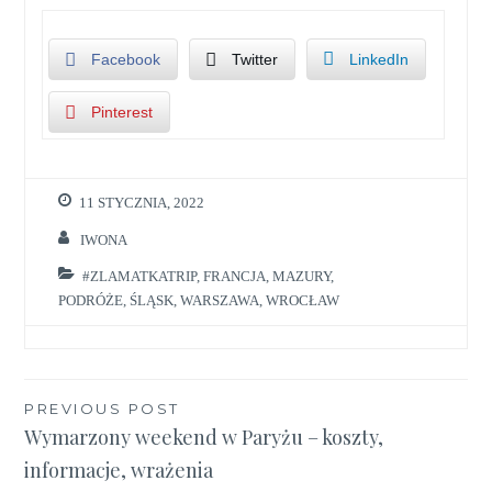
Facebook
Twitter
LinkedIn
Pinterest
11 STYCZNIA, 2022
IWONA
#ZLAMATKATRIP
,
FRANCJA
,
MAZURY
,
PODRÓŻE
,
ŚLĄSK
,
WARSZAWA
,
WROCŁAW
Nawigacja
PREVIOUS POST
Wymarzony weekend w Paryżu – koszty,
wpisu
informacje, wrażenia