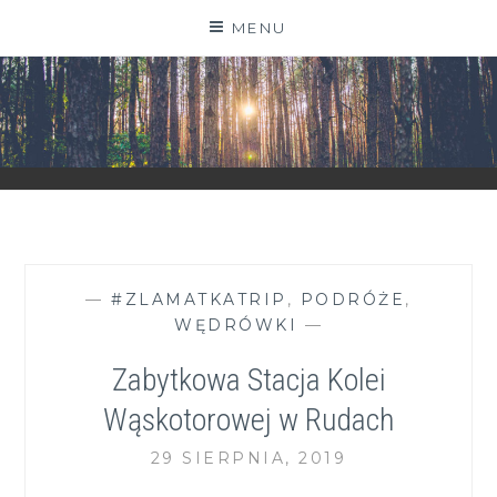
Skip
MENU
to
content
ZGRANESTADO.PL
FOTOGRAFICZNE ZAPISKI DNIA CODZIENNEGO
—
#ZLAMATKATRIP
,
PODRÓŻE
,
WĘDRÓWKI
—
Zabytkowa Stacja Kolei
Wąskotorowej w Rudach
29 SIERPNIA, 2019