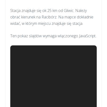
Stacja znajduje się ok 25 km od Gliwic. Należy
obrać kierunek na Racibórz. Na mapce dokładnie
widać, w którym miejscu znajduje się stacja.
Ten pokaz slajdów wymaga włączonego JavaScript.