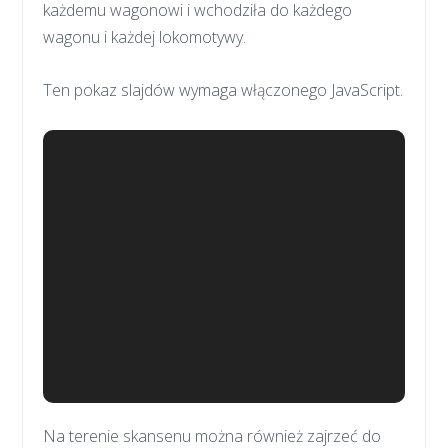
każdemu wagonowi i wchodziła do każdego
wagonu i każdej lokomotywy.
Ten pokaz slajdów wymaga włączonego JavaScript.
Na terenie skansenu można również zajrzeć do