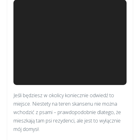
Jeśli będziesz w okolicy koniecznie odwiedź to
miejsce. Niestety na teren skansenu nie można
wchodzić z psami – prawdopodobnie dlatego, że
mieszkają tam psi rezydenci, ale jest to wyłącznie
mój domysł.