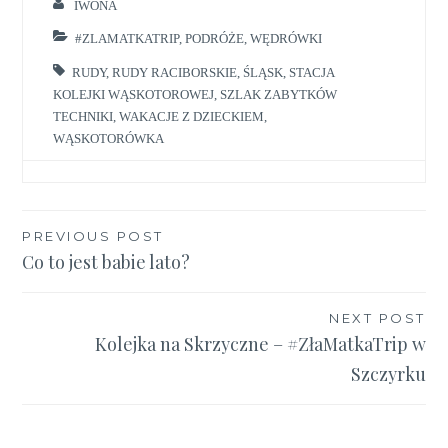
IWONA
#ZLAMATKATRIP
,
PODRÓŻE
,
WĘDRÓWKI
RUDY
,
RUDY RACIBORSKIE
,
ŚLĄSK
,
STACJA
KOLEJKI WĄSKOTOROWEJ
,
SZLAK ZABYTKÓW
TECHNIKI
,
WAKACJE Z DZIECKIEM
,
WĄSKOTORÓWKA
Nawigacja
PREVIOUS POST
Co to jest babie lato?
wpisu
NEXT POST
Kolejka na Skrzyczne – #ZłaMatkaTrip w
Szczyrku