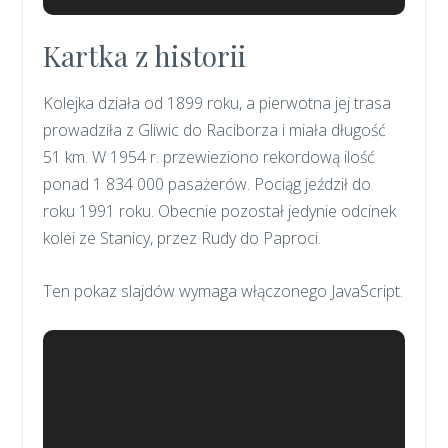
Kartka z historii
Kolejka działa od 1899 roku, a pierwotna jej trasa
prowadziła z Gliwic do Raciborza i miała długość
51 km. W 1954 r. przewieziono rekordową ilość
ponad 1 834 000 pasażerów. Pociąg jeździł do
roku 1991 roku. Obecnie pozostał jedynie odcinek
kolei ze Stanicy, przez Rudy do Paproci.
Ten pokaz slajdów wymaga włączonego JavaScript.