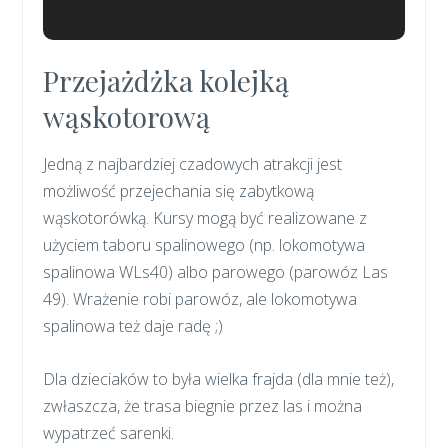
Przejażdżka kolejką
wąskotorową
Jedną z najbardziej czadowych atrakcji jest
możliwość przejechania się zabytkową
wąskotorówką. Kursy mogą być realizowane z
użyciem taboru spalinowego (np. lokomotywa
spalinowa WLs40) albo parowego (parowóz Las
49). Wrażenie robi parowóz, ale lokomotywa
spalinowa też daje radę ;)
Dla dzieciaków to była wielka frajda (dla mnie też),
zwłaszcza, że trasa biegnie przez las i można
wypatrzeć sarenki.