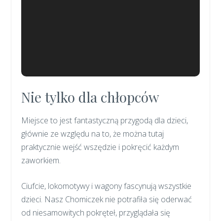
Nie tylko dla chłopców
Miejsce to jest fantastyczną przygodą dla dzieci,
głównie ze względu na to, że można tutaj
praktycznie wejść wszędzie i pokręcić każdym
zaworkiem.
Ciufcie, lokomotywy i wagony fascynują wszystkie
dzieci. Nasz Chomiczek nie potrafiła się oderwać
od niesamowitych pokręteł, przyglądała się