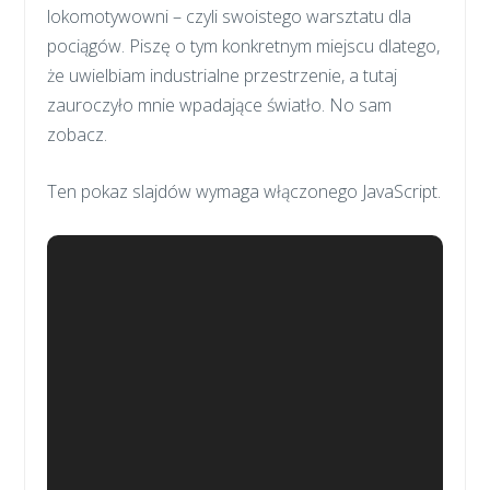
lokomotywowni – czyli swoistego warsztatu dla
pociągów. Piszę o tym konkretnym miejscu dlatego,
że uwielbiam industrialne przestrzenie, a tutaj
zauroczyło mnie wpadające światło. No sam
zobacz.
Ten pokaz slajdów wymaga włączonego JavaScript.