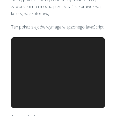
zaworkiem no i można przejechać się prawdziwą
kolejką wąskotorową.
Ten pokaz slajdów wymaga włączonego JavaScript.