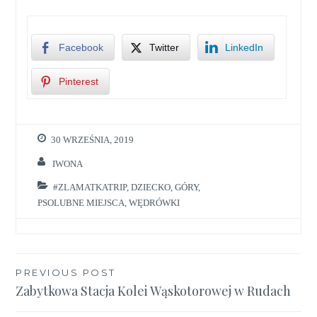
Facebook
Twitter
LinkedIn
Pinterest
30 WRZEŚNIA, 2019
IWONA
#ZLAMATKATRIP
,
DZIECKO
,
GÓRY
,
PSOLUBNE MIEJSCA
,
WĘDRÓWKI
Nawigacja
PREVIOUS POST
Zabytkowa Stacja Kolei Wąskotorowej w Rudach
wpisu