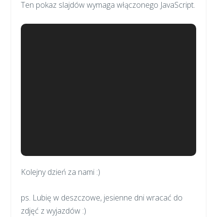
Ten pokaz slajdów wymaga włączonego JavaScript.
Kolejny dzień za nami :)
ps. Lubię w deszczowe, jesienne dni wracać do
zdjęć z wyjazdów :)