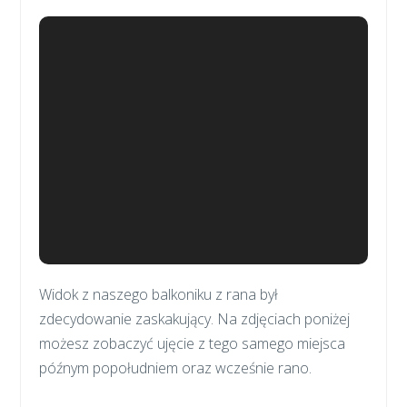
Widok z naszego balkoniku z rana był
zdecydowanie zaskakujący. Na zdjęciach poniżej
możesz zobaczyć ujęcie z tego samego miejsca
późnym popołudniem oraz wcześnie rano.