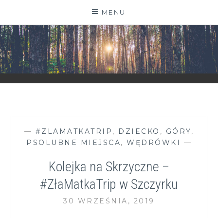
Skip
MENU
to
content
ZGRANESTADO.PL
FOTOGRAFICZNE ZAPISKI DNIA CODZIENNEGO
—
#ZLAMATKATRIP
,
DZIECKO
,
GÓRY
,
PSOLUBNE MIEJSCA
,
WĘDRÓWKI
—
Kolejka na Skrzyczne –
#ZłaMatkaTrip w Szczyrku
30 WRZEŚNIA, 2019