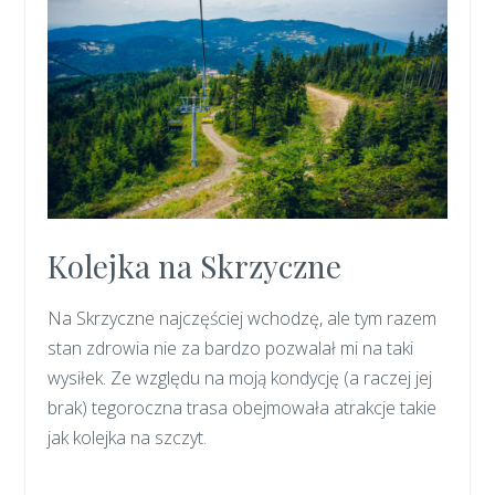
Kolejka na Skrzyczne
Na Skrzyczne najczęściej wchodzę, ale tym razem
stan zdrowia nie za bardzo pozwalał mi na taki
wysiłek. Ze względu na moją kondycję (a raczej jej
brak) tegoroczna trasa obejmowała atrakcje takie
jak kolejka na szczyt.