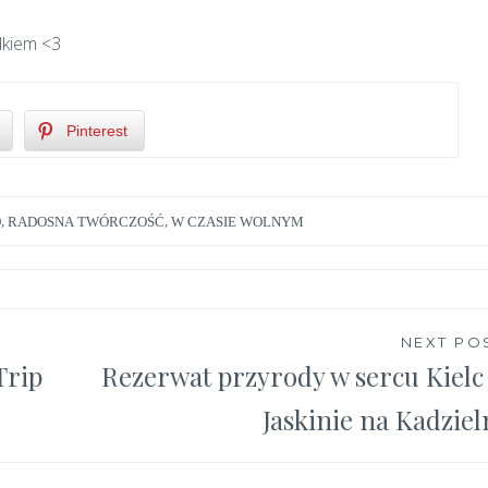
dkiem <3
Pinterest
O
,
RADOSNA TWÓRCZOŚĆ
,
W CZASIE WOLNYM
NEXT PO
Trip
Rezerwat przyrody w sercu Kielc
Jaskinie na Kadziel