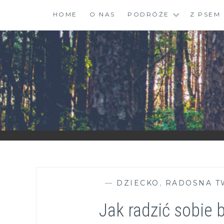
Skip
HOME
O NAS
PODRÓŻE
Z PSEM
to
content
ZGRANESTADO.PL
FOTOGRAFICZNE ZAPISKI DNIA CODZIENNEGO
—
DZIECKO
,
RADOSNA T
Jak radzić sobie 