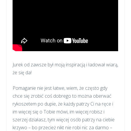
Jurek od zawsze był moją inspiracją i ładował wiarą,
że się da!
Pomaganie nie jest łatwe, wiem, że często gdy
chce się zrobić coś dobrego to można oberwać
rykoszetem po dupie, że każdy patrzy Ci na ręce i
im więcej się o Tobie mówi, im więcej robisz i
szerzej działasz, tym więcej osób patrzy na ciebie
krzywo – bo przecież nikt nie robi nic za darmo –