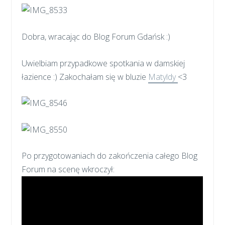
Dobra, wracając do Blog Forum Gdańsk :)
Uwielbiam przypadkowe spotkania w damskiej
łazience :) Zakochałam się w bluzie
Matyldy
<3
Po przygotowaniach do zakończenia całego Blog
Forum na scenę wkroczył: