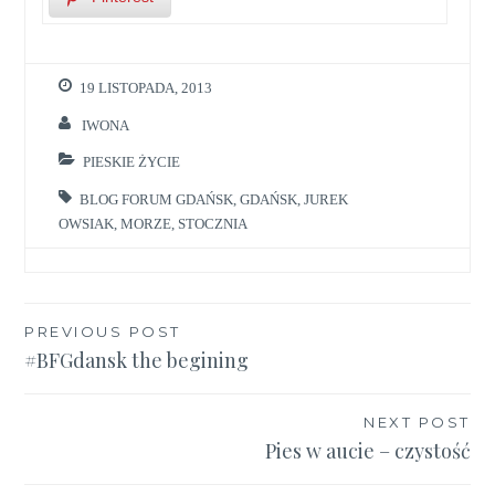
19 LISTOPADA, 2013
IWONA
PIESKIE ŻYCIE
BLOG FORUM GDAŃSK
,
GDAŃSK
,
JUREK
OWSIAK
,
MORZE
,
STOCZNIA
Nawigacja
PREVIOUS POST
#BFGdansk the begining
wpisu
NEXT POST
Pies w aucie – czystość