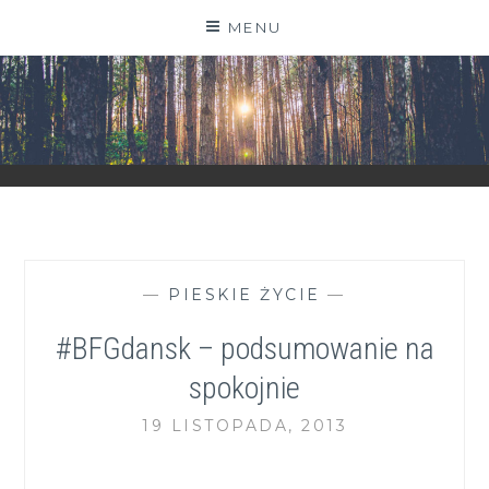
Skip
MENU
to
content
ZGRANESTADO.PL
FOTOGRAFICZNE ZAPISKI DNIA CODZIENNEGO
—
PIESKIE ŻYCIE
—
#BFGdansk – podsumowanie na
spokojnie
19 LISTOPADA, 2013