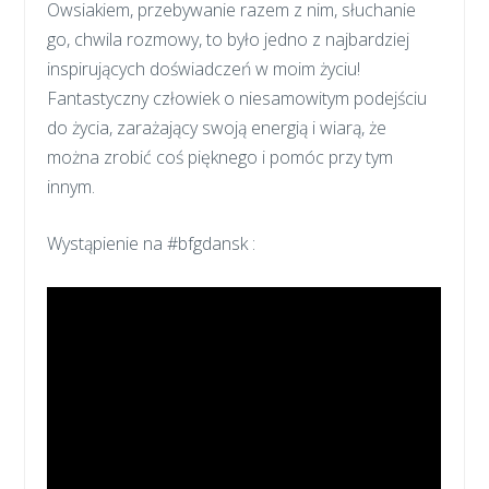
Owsiakiem, przebywanie razem z nim, słuchanie
go, chwila rozmowy, to było jedno z najbardziej
inspirujących doświadczeń w moim życiu!
Fantastyczny człowiek o niesamowitym podejściu
do życia, zarażający swoją energią i wiarą, że
można zrobić coś pięknego i pomóc przy tym
innym.
Wystąpienie na #bfgdansk :