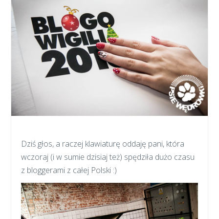
Dziś głos, a raczej klawiaturę oddaję pani, która
wczoraj (i w sumie dzisiaj też) spędziła dużo czasu
z bloggerami z całej Polski :)