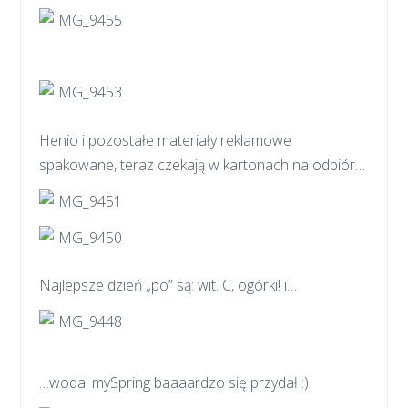
Henio i pozostałe materiały reklamowe
spakowane, teraz czekają w kartonach na odbiór…
Najlepsze dzień „po” są: wit. C, ogórki! i…
…woda! mySpring baaaardzo się przydał :)