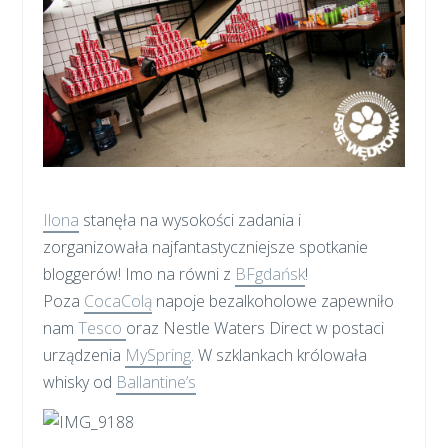
Ilona
stanęła na wysokości zadania i
zorganizowała najfantastyczniejsze spotkanie
bloggerów! Imo na równi z
BFgdańsk
!
Poza
CocaColą
napoje bezalkoholowe zapewniło
nam
Tesco
oraz Nestle Waters Direct w postaci
urządzenia
MySpring
. W szklankach królowała
whisky od
Ballantine’s