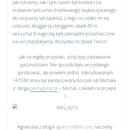
Jak rok temu, tak i tym razem był konkurs na
zrobienie łańcucha choinkowego (wykorzystanego
do sesji przy sprzątaniu), z tego co udało mi się
usłyszeć, bloggerzy i bloggerki ulepili 49 m
łańcucha! A nagrodą były pieniądze przeznaczone
na cel charytatywny. Wszystko to dzięki Tesco!
Jak na wigilię przystało, stoły były zastawione
pysznościami. Nie sposób było wszystkiego
spróbować, ale powiem jedno: zdecydowanym
HITEM stołu był kandyzowany boczek od Michała
z bloga
piwnygaraz.pl
– Michał, czekam na przepis
:)
Agnieszka z bloga
aguincredible.com
, naczelny