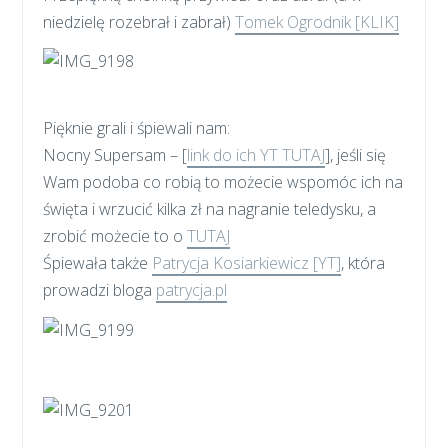
niedzielę rozebrał i zabrał)
Tomek Ogrodnik [KLIK]
Pięknie grali i śpiewali nam:
Nocny Supersam – [
link do ich YT TUTAJ
], jeśli się
Wam podoba co robią to możecie wspomóc ich na
święta i wrzucić kilka zł na nagranie teledysku, a
zrobić możecie to o
TUTAJ
Śpiewała także
Patrycja Kosiarkiewicz [YT]
, która
prowadzi bloga
patrycja.pl