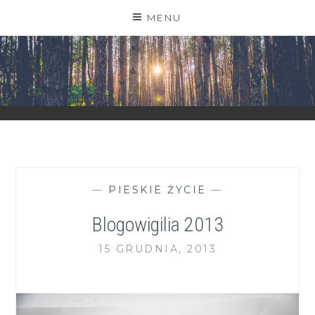
Skip
MENU
to
content
ZGRANESTADO.PL
FOTOGRAFICZNE ZAPISKI DNIA CODZIENNEGO
—
PIESKIE ŻYCIE
—
Blogowigilia 2013
15 GRUDNIA, 2013