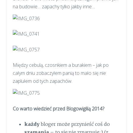
na budowie… zapachy tylko jakby inne…
Między cebulą, czosnkiem a burakiem – jak po
całym dniu zobaczyłem panią to mało się nie
zaplułem od tych zapachów.
Co warto wiedzieć przed Blogowigilią 2014?
każdy
bloger może przynieść coś do
szamania
– to się nie zmarnuje :) (z