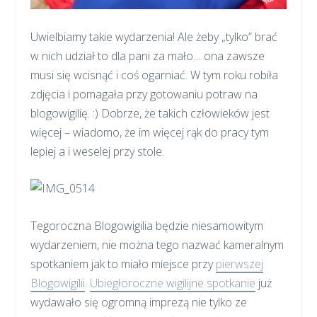
Uwielbiamy takie wydarzenia! Ale żeby „tylko” brać
w nich udział to dla pani za mało… ona zawsze
musi się wcisnąć i coś ogarniać. W tym roku robiła
zdjęcia i pomagała przy gotowaniu potraw na
blogowigilię. :) Dobrze, że takich człowieków jest
więcej – wiadomo, że im więcej rąk do pracy tym
lepiej a i weselej przy stole.
Tegoroczna Blogowigilia będzie niesamowitym
wydarzeniem, nie można tego nazwać kameralnym
spotkaniem jak to miało miejsce przy
pierwszej
Blogowigilii
.
Ubiegłoroczne wigilijne spotkanie
już
wydawało się ogromną imprezą nie tylko ze