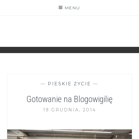
Skip
MENU
to
content
ZGRANESTADO.PL
FOTOGRAFICZNE ZAPISKI DNIA CODZIENNEGO
—
PIESKIE ŻYCIE
—
Gotowanie na Blogowigilię
19 GRUDNIA, 2014