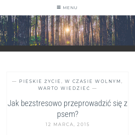
Skip
MENU
to
content
ZGRANESTADO.PL
FOTOGRAFICZNE ZAPISKI DNIA CODZIENNEGO
—
PIESKIE ŻYCIE
,
W CZASIE WOLNYM
,
WARTO WIEDZIEĆ
—
Jak bezstresowo przeprowadzić się z
psem?
12 MARCA, 2015