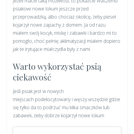
Jeżeli macie taką możliwość to pokażcie Waszemu
psiakowi nowe lokum jeszcze przed
przeprowadzką, albo chociaż okolicę, żeby pieseł
kojarzył nowe zapachy z domem. Ja od razu
miałem swój kocyk, miskę i zabawki i bardzo mi to
pomogło, choć pełnię aklimatyzacji miałem dopiero
jak te irytujące miałczydła były z nami.
Warto wykorzystać psią
ciekawość
Jeśli psiak jest w nowych
miejscach podekscytowany i węszy wszędzie gdzie
się tylko da to podrzuć mu kilka smaczków lub
zabawek, żeby dobrze kojarzył nowe lokum.