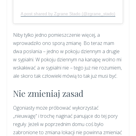
A post shared by Zgrane Stado (@zgrane_stado)
Niby tylko jedno pomieszczenie więcej, a
wprowadziło ono sporą zmianę. Bo teraz mam
dwa posłania – jedno w pokoju dziennym a drugie
w sypialni. W pokoju dziennym na kanapę wolno mi
wskakiwać a w sypialni nie – tego już nie rozumiem,
ale skoro tak człowieki mówią to tak już musi być.
Nie zmieniaj zasad
Ogoniasty może próbować wykorzystać
„nieuwagę” i trochę naginać panujące do tej pory
reguły. Jeżeli w poprzednim domu coś było
zabronione to zmiana lokacji nie powinna zmieniać