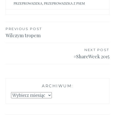
PRZEPROWADZKA
,
PRZEPROWADZKA Z PSEM
Nawigacja
PREVIOUS POST
Wilczym tropem
wpisu
NEXT POST
#ShareWeek 2015
ARCHIWUM:
Archiwum: