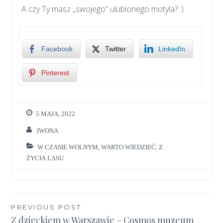
A czy Ty masz „swojego” ulubionego motyla? :)
Facebook
Twitter
LinkedIn
Pinterest
5 MAJA, 2022
IWONA
W CZASIE WOLNYM
,
WARTO WIEDZIEĆ
,
Z
ŻYCIA LASU
Nawigacja
PREVIOUS POST
Z dzieckiem w Warszawie – Cosmos muzeum