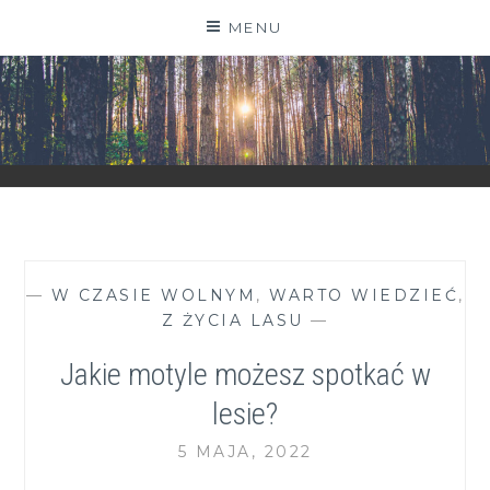
Skip
MENU
to
content
ZGRANESTADO.PL
FOTOGRAFICZNE ZAPISKI DNIA CODZIENNEGO
—
W CZASIE WOLNYM
,
WARTO WIEDZIEĆ
,
Z ŻYCIA LASU
—
Jakie motyle możesz spotkać w
lesie?
5 MAJA, 2022