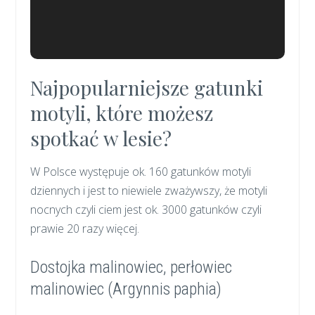
Najpopularniejsze gatunki
motyli, które możesz
spotkać w lesie?
W Polsce występuje ok. 160 gatunków motyli
dziennych i jest to niewiele zważywszy, że motyli
nocnych czyli ciem jest ok. 3000 gatunków czyli
prawie 20 razy więcej.
Dostojka malinowiec, perłowiec
malinowiec (Argynnis paphia)