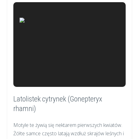
Latolistek cytrynek (Gonepteryx
rhamni)
Motyle te żywią się nektarem pierwszych kwiatów.
Żółte samce często latają wzdłuż skrajów leśnych i