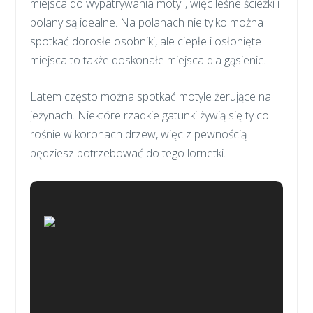
miejsca do wypatrywania motyli, więc leśne ścieżki i
polany są idealne. Na polanach nie tylko można
spotkać dorosłe osobniki, ale ciepłe i osłonięte
miejsca to także doskonałe miejsca dla gąsienic.
Latem często można spotkać motyle żerujące na
jeżynach. Niektóre rzadkie gatunki żywią się ty co
rośnie w koronach drzew, więc z pewnością
będziesz potrzebować do tego lornetki.