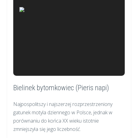
Bielinek bytomkowiec (Pieris napi)
Najpospolitszy i najszerzej rozprzestrzeniony
gatunek motyla dziennego w Polsce, jednak w
porównaniu do końca XX wieku istotnie
zmniejszyła się jego liczebność.