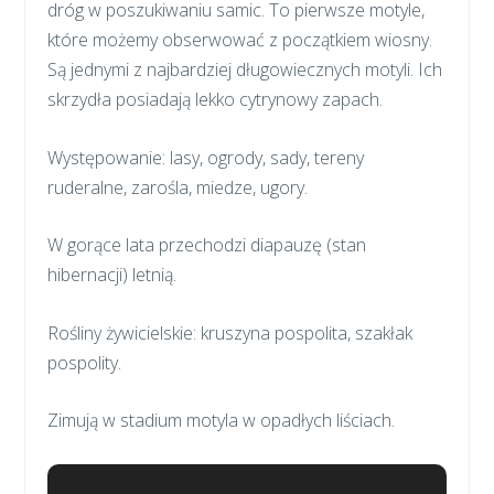
dróg w poszukiwaniu samic. To pierwsze motyle,
które możemy obserwować z początkiem wiosny.
Są jednymi z najbardziej długowiecznych motyli. Ich
skrzydła posiadają lekko cytrynowy zapach.
Występowanie: lasy, ogrody, sady, tereny
ruderalne, zarośla, miedze, ugory.
W gorące lata przechodzi diapauzę (stan
hibernacji) letnią.
Rośliny żywicielskie: kruszyna pospolita, szakłak
pospolity.
Zimują w stadium motyla w opadłych liściach.