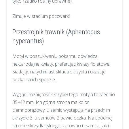
tylko rzadko rośliny uprawne).
Zimuje w stadium poczwarki.
Przestrojnik trawnik (Aphantopus
hyperantus)
Motyl w poszukiwaniu pokarmu odwiedza
nektarodajne kwiaty, preferując kwiaty fioletowe.
Siadając natychmiast składa skrzydła i ukazuje
oczka na ich spodzie.
Wygląd: rozpiętość skrzydeł tego motyla to średnio
35–42 mm. Ich górna strona ma kolor
ciemnobrązowy; u samic występują na przednim
skrzydle 3, u samców 2 pawie oczka. Na spodniej
stronie skrzydła tylnego, zarówno u samca, jak i