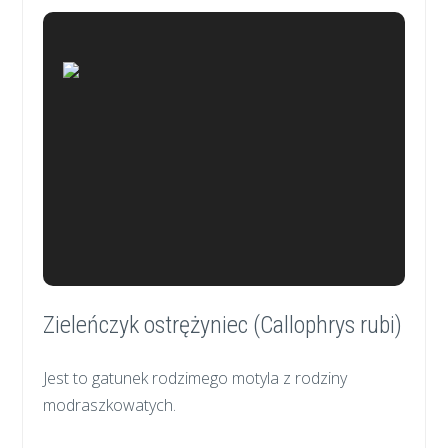
Zieleńczyk ostrężyniec (Callophrys rubi)
Jest to gatunek rodzimego motyla z rodziny
modraszkowatych.