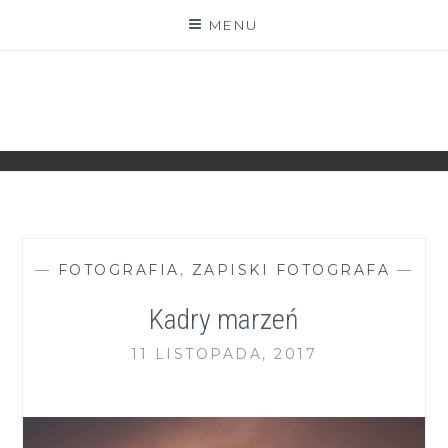
Skip
MENU
to
content
ZGRANESTADO.PL
FOTOGRAFICZNE ZAPISKI DNIA CODZIENNEGO
—
FOTOGRAFIA
,
ZAPISKI FOTOGRAFA
—
Kadry marzeń
11 LISTOPADA, 2017