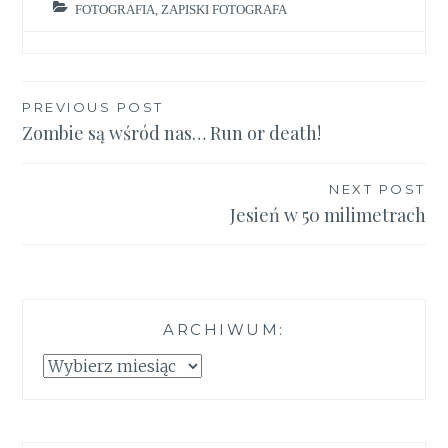
FOTOGRAFIA
,
ZAPISKI FOTOGRAFA
Nawigacja
PREVIOUS POST
Zombie są wśród nas… Run or death!
wpisu
NEXT POST
Jesień w 50 milimetrach
ARCHIWUM:
Archiwum: